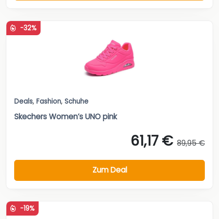
-32%
Deals
,
Fashion
,
Schuhe
Skechers Women’s UNO pink
61,17 €
89,95 €
Zum Deal
-19%