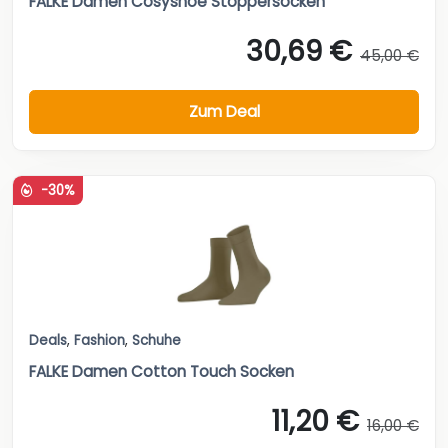
FALKE Damen Cosyshoe Stoppersocken
30,69 €
45,00 €
Zum Deal
-30%
Deals
,
Fashion
,
Schuhe
FALKE Damen Cotton Touch Socken
11,20 €
16,00 €