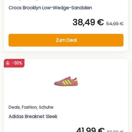
Crocs Brooklyn Low-Wedge-Sandalen
38,49 €
54,99 €
Zum Deal
-30%
Deals
,
Fashion
,
Schuhe
Adidas Breaknet Sleek
41,99 €