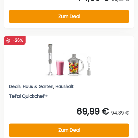
Zum Deal
-26%
Deals
,
Haus & Garten
,
Haushalt
Tefal Quickchef+
69,99 €
94,89 €
Zum Deal