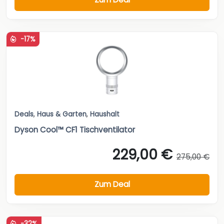
-17%
Deals
,
Haus & Garten
,
Haushalt
Dyson Cool™ CF1 Tischventilator
229,00 €
275,00 €
Zum Deal
-32%