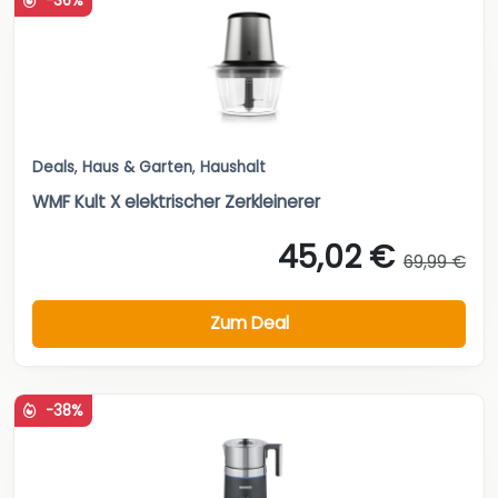
-36%
Deals
,
Haus & Garten
,
Haushalt
WMF Kult X elektrischer Zerkleinerer
45,02 €
69,99 €
Zum Deal
-38%