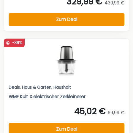
329,99 €
439,99 €
Zum Deal
-36%
Deals
,
Haus & Garten
,
Haushalt
WMF Kult X elektrischer Zerkleinerer
45,02 €
69,99 €
Zum Deal