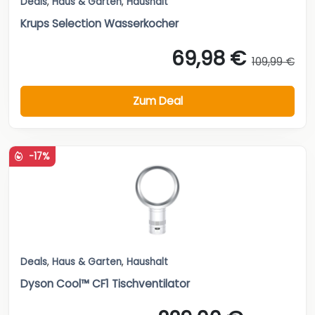
Deals
,
Haus & Garten
,
Haushalt
Krups Selection Wasserkocher
69,98 €
109,99 €
Zum Deal
-17%
Deals
,
Haus & Garten
,
Haushalt
Dyson Cool™ CF1 Tischventilator