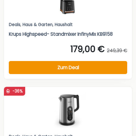
Deals
,
Haus & Garten
,
Haushalt
Krups Highspeed- Standmixer InfinyMix KB9158
179,00 €
249,39 €
Zum Deal
-36%