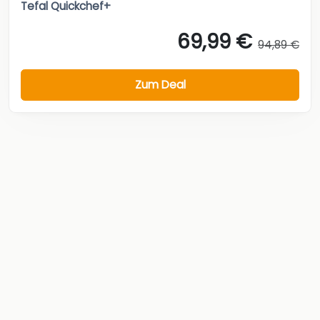
Tefal Quickchef+
69,99 €
94,89 €
Zum Deal