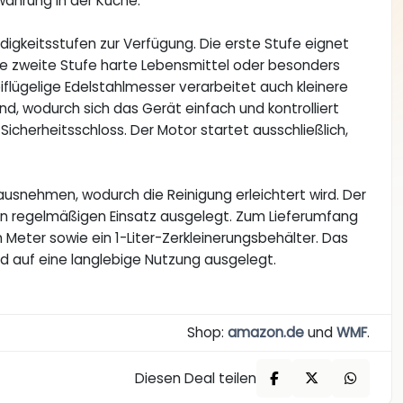
wahrung in der Küche.
igkeitsstufen zur Verfügung. Die erste Stufe eignet
ie zweite Stufe harte Lebensmittel oder besonders
flügelige Edelstahlmesser verarbeitet auch kleinere
d, wodurch sich das Gerät einfach und kontrolliert
 Sicherheitsschloss. Der Motor startet ausschließlich,
usnehmen, wodurch die Reinigung erleichtert wird. Der
den regelmäßigen Einsatz ausgelegt. Zum Lieferumfang
 Meter sowie ein 1-Liter-Zerkleinerungsbehälter. Das
d auf eine langlebige Nutzung ausgelegt.
Shop:
amazon.de
und
WMF
.
Diesen Deal teilen