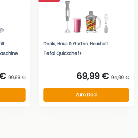
alt
Deals
,
Haus & Garten
,
Haushalt
aschine
Tefal Quickchef+
 €
69,99 €
99,99 €
94,89 €
Zum Deal