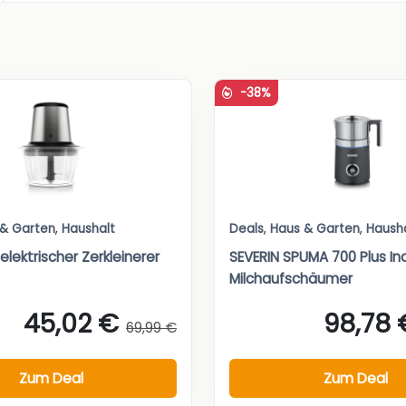
-38%
 & Garten
,
Haushalt
Deals
,
Haus & Garten
,
Haush
elektrischer Zerkleinerer
SEVERIN SPUMA 700 Plus In
Milchaufschäumer
45,02 €
98,78 
69,99 €
Zum Deal
Zum Deal