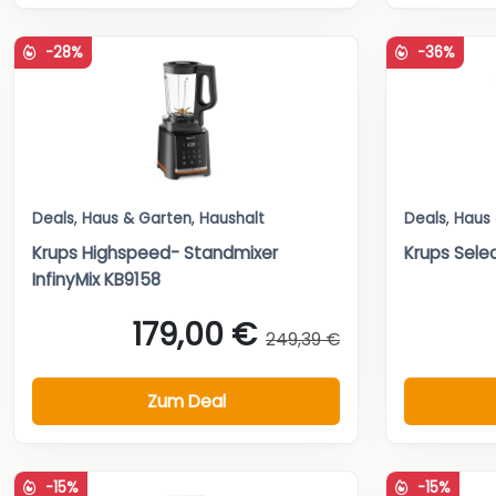
-28%
-36%
Deals
,
Haus & Garten
,
Haushalt
Deals
,
Haus
Krups Highspeed- Standmixer
Krups Sele
InfinyMix KB9158
179,00 €
249,39 €
Zum Deal
-15%
-15%