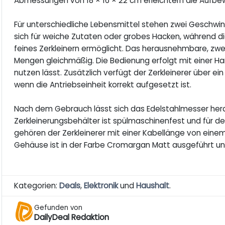
Abmessungen von 18 × 16 × 22 cm erleichtern die Aufbe
Für unterschiedliche Lebensmittel stehen zwei Geschwind
sich für weiche Zutaten oder grobes Hacken, während d
feines Zerkleinern ermöglicht. Das herausnehmbare, zwei
Mengen gleichmäßig. Die Bedienung erfolgt mit einer Han
nutzen lässt. Zusätzlich verfügt der Zerkleinerer über ein
wenn die Antriebseinheit korrekt aufgesetzt ist.
Nach dem Gebrauch lässt sich das Edelstahlmesser hera
Zerkleinerungsbehälter ist spülmaschinenfest und für 
gehören der Zerkleinerer mit einer Kabellänge von einem
Gehäuse ist in der Farbe Cromargan Matt ausgeführt un
Kategorien:
Deals
,
Elektronik
und
Haushalt
.
Gefunden von
DailyDeal Redaktion