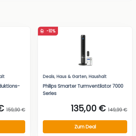
-10%
alt
Deals
,
Haus & Garten
,
Haushalt
duktions-
Philips Smarter Turmventilator 7000
Series
€
135,00 €
159,90 €
149,99 €
Zum Deal