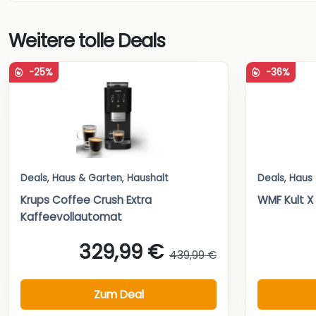
Weitere tolle Deals
-25%
-36%
Deals
,
Haus & Garten
,
Haushalt
Deals
,
Haus
Krups Coffee Crush Extra
WMF Kult X 
Kaffeevollautomat
329,99 €
439,99 €
Zum Deal