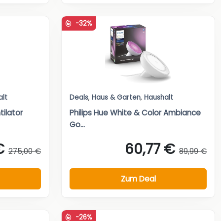
-32%
alt
Deals
,
Haus & Garten
,
Haushalt
ilator
Philips Hue White & Color Ambiance
Go...
€
60,77 €
275,00 €
89,99 €
Zum Deal
-26%