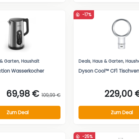
-17%
 & Garten
,
Haushalt
Deals
,
Haus & Garten
,
Haush
ction Wasserkocher
Dyson Cool™ CF1 Tischvent
69,98 €
229,00 
109,99 €
Zum Deal
Zum Deal
-25%