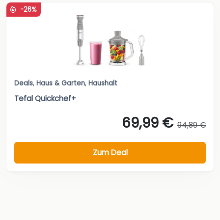
-26%
Deals
,
Haus & Garten
,
Haushalt
Tefal Quickchef+
69,99 €
94,89 €
Zum Deal