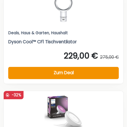
Deals
,
Haus & Garten
,
Haushalt
Dyson Cool™ CF1 Tischventilator
229,00 €
275,00 €
Zum Deal
-32%