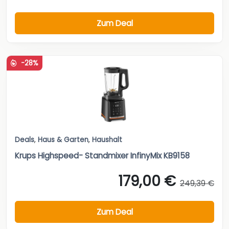
Zum Deal
-28%
Deals
,
Haus & Garten
,
Haushalt
Krups Highspeed- Standmixer InfinyMix KB9158
179,00 €
249,39 €
Zum Deal