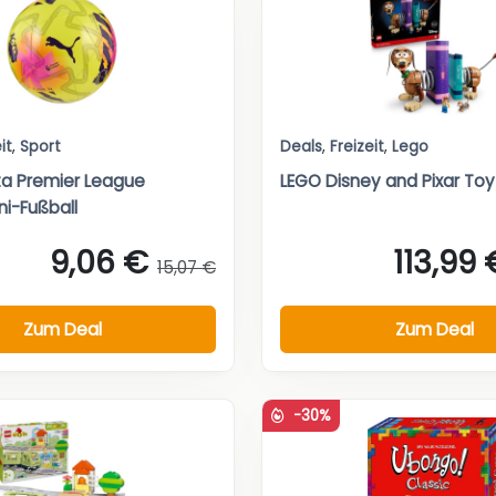
it
,
Sport
Deals
,
Freizeit
,
Lego
a Premier League
LEGO Disney and Pixar Toy S
ni-Fußball
9,06 €
113,99 
15,07 €
Zum Deal
Zum Deal
-30%