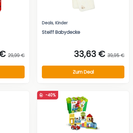
Deals
,
Kinder
Steiff Babydecke
 €
33,63 €
29,99 €
39,95 €
Zum Deal
-40%