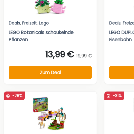
Deals
,
Freizeit
,
Lego
Deals
,
Freize
LEGO Botanicals schaukelnde
LEGO DUPLO
Pflanzen
Eisenbahn
13,99 €
19,99 €
Zum Deal
-28%
-31%