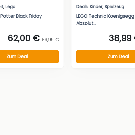
it
,
Lego
Deals
,
Kinder
,
Spielzeug
Potter Black Friday
LEGO Technic Koenigsegg
Absolut...
62,00 €
38,99
89,99 €
Zum Deal
Zum Deal