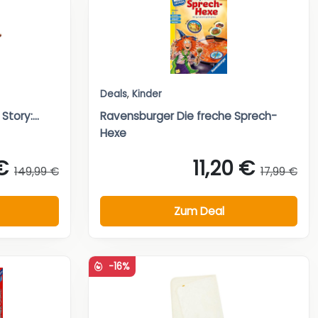
Deals
,
Kinder
tory:...
Ravensburger Die freche Sprech-
Hexe
€
11,20 €
149,99 €
17,99 €
Zum Deal
-16%