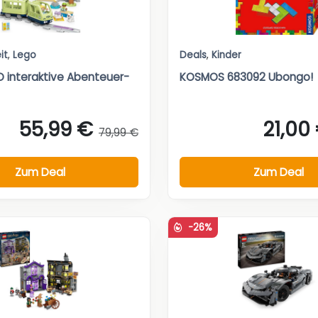
it
,
Lego
Deals
,
Kinder
 interaktive Abenteuer-
KOSMOS 683092 Ubongo!
55,99 €
21,00
79,99 €
Zum Deal
Zum Deal
-26%