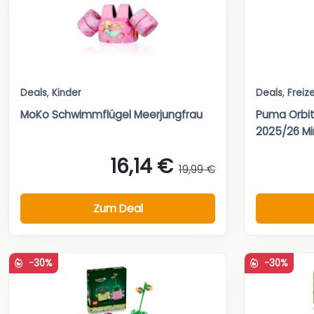
Deals
,
Kinder
Deals
,
Freize
MoKo Schwimmflügel Meerjungfrau
Puma Orbit
2025/26 Mi
16,14 €
19,99 €
Zum Deal
-30%
-30%