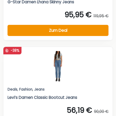
G-Star Damen Lhana Skinny Jeans
95,95 €
119,95 €
Zum Deal
-38%
Deals
,
Fashion
,
Jeans
Levi’s Damen Classic Bootcut Jeans
56,19 €
90,00 €