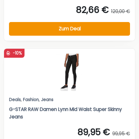
82,66 €
120,00 €
Zum Deal
-10%
Deals
,
Fashion
,
Jeans
G-STAR RAW Damen Lynn Mid Waist Super Skinny
Jeans
89,95 €
99,95 €