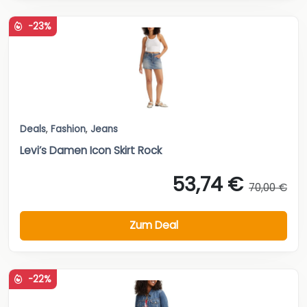
-23%
Deals
,
Fashion
,
Jeans
Levi’s Damen Icon Skirt Rock
53,74 €
70,00 €
Zum Deal
-22%