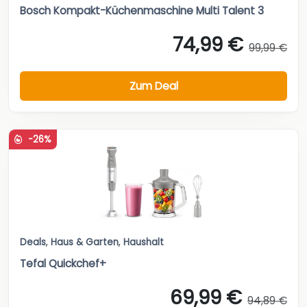
Bosch Kompakt-Küchenmaschine Multi Talent 3
74,99 €
99,99 €
Zum Deal
-26%
Deals
,
Haus & Garten
,
Haushalt
Tefal Quickchef+
69,99 €
94,89 €