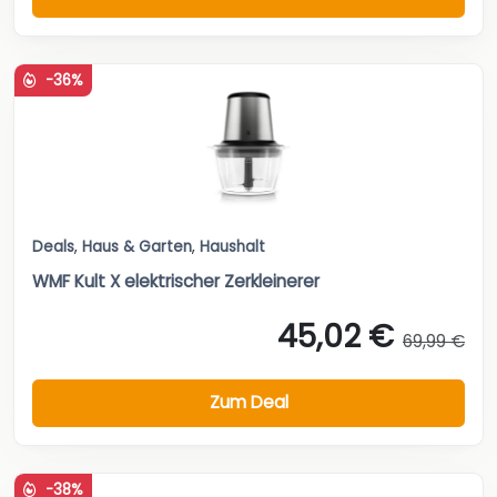
-36%
Deals
,
Haus & Garten
,
Haushalt
WMF Kult X elektrischer Zerkleinerer
45,02 €
69,99 €
Zum Deal
-38%