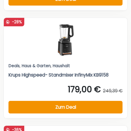
-28%
Deals
,
Haus & Garten
,
Haushalt
Krups Highspeed- Standmixer InfinyMix KB9158
179,00 €
249,39 €
Zum Deal
-36%