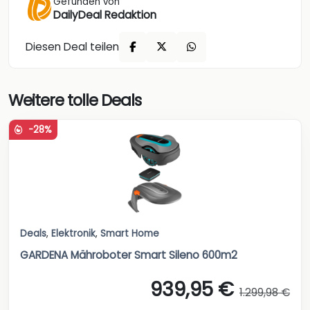
Gefunden von
DailyDeal Redaktion
Diesen Deal teilen
Weitere tolle Deals
-28%
Deals
,
Elektronik
,
Smart Home
GARDENA Mähroboter Smart Sileno 600m2
939,95 €
1.299,98 €