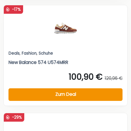
-17%
Deals
,
Fashion
,
Schuhe
New Balance 574 U574MRR
100,90 €
120,96 €
Zum Deal
-29%