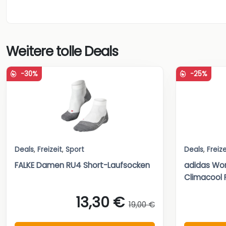
Weitere tolle Deals
-30%
-25%
Deals
,
Freizeit
,
Sport
Deals
,
Freize
FALKE Damen RU4 Short-Laufsocken
adidas Wom
Climacool 
13,30 €
19,00 €