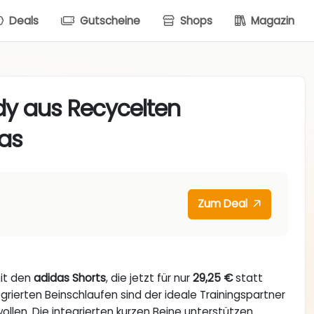
Deals
Gutscheine
Shops
Magazin
dy aus Recycelten
das
Zum Deal
mit den
adidas Shorts
, die jetzt für nur
29,25 €
statt
egrierten Beinschlaufen sind der ideale Trainingspartner
wollen. Die integrierten kurzen Beine unterstützen