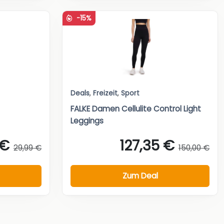
-15%
Deals
,
Freizeit
,
Sport
FALKE Damen Cellulite Control Light
Leggings
 €
127,35 €
29,99 €
150,00 €
Zum Deal