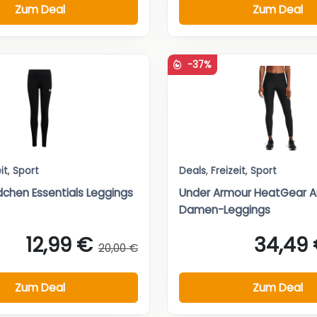
Zum Deal
Zum Deal
-37%
it
,
Sport
Deals
,
Freizeit
,
Sport
chen Essentials Leggings
Under Armour HeatGear 
Damen-Leggings
12,99 €
34,49
20,00 €
Zum Deal
Zum Deal