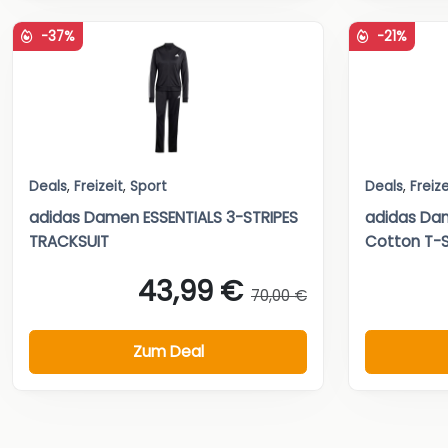
-37%
-21%
Deals
,
Freizeit
,
Sport
Deals
,
Freize
adidas Damen ESSENTIALS 3-STRIPES
adidas Dam
TRACKSUIT
Cotton T-S
43,99 €
70,00 €
Zum Deal