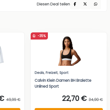
Diesen Deal teilen
-35%
Deals
,
Freizeit
,
Sport
Calvin Klein Damen BH Bralette
Unlined Sport
 €
22,70 €
49,99 €
34,90 €