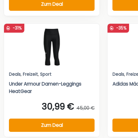
Zum Deal
-31%
-35%
Deals
,
Freizeit
,
Sport
Deals
,
Freize
Under Armour Damen-Leggings
Adidas Mäd
HeatGear
30,99 €
45,00 €
Zum Deal