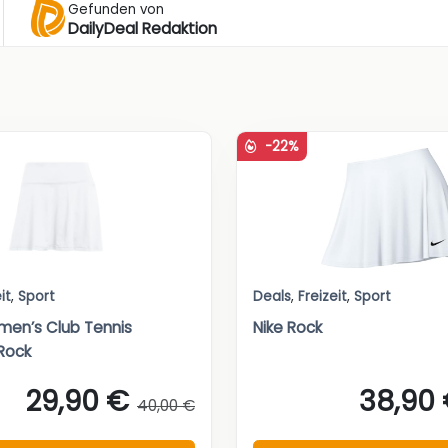
Gefunden von
DailyDeal Redaktion
-22%
it
,
Sport
Deals
,
Freizeit
,
Sport
en’s Club Tennis
Nike Rock
Rock
29,90 €
38,90
40,00 €