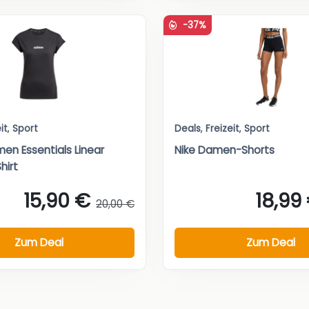
-37%
it
,
Sport
Deals
,
Freizeit
,
Sport
en Essentials Linear
Nike Damen-Shorts
hirt
15,90 €
18,99
20,00 €
Zum Deal
Zum Deal