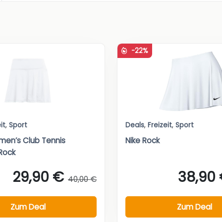
-22%
it
,
Sport
Deals
,
Freizeit
,
Sport
en’s Club Tennis
Nike Rock
Rock
29,90 €
38,90
40,00 €
Zum Deal
Zum Deal