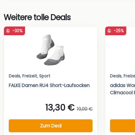
Weitere tolle Deals
-30%
-25%
Deals
,
Freizeit
,
Sport
Deals
,
Freize
FALKE Damen RU4 Short-Laufsocken
adidas Wom
Climacool 
13,30 €
19,00 €
Zum Deal