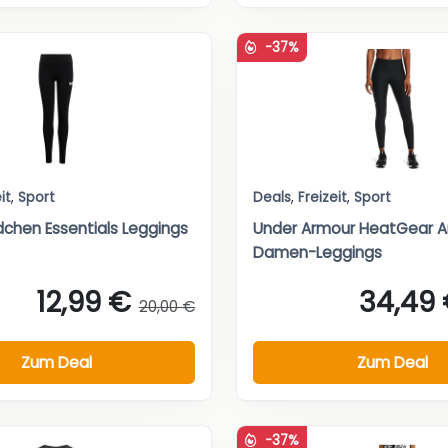
-37%
it
,
Sport
Deals
,
Freizeit
,
Sport
chen Essentials Leggings
Under Armour HeatGear 
Damen-Leggings
12,99 €
34,49
20,00 €
Zum Deal
Zum Deal
-37%