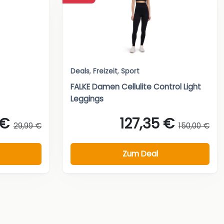
Deals
,
Freizeit
,
Sport
FALKE Damen Cellulite Control Light
Leggings
 €
127,35 €
29,99 €
150,00 €
Zum Deal