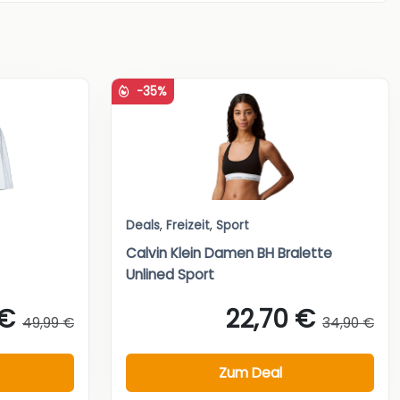
-35%
Deals
,
Freizeit
,
Sport
Calvin Klein Damen BH Bralette
Unlined Sport
 €
22,70 €
49,99 €
34,90 €
Zum Deal