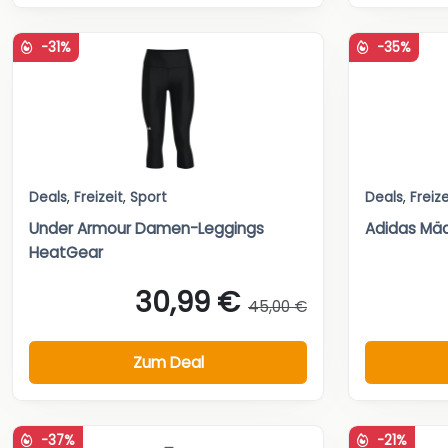
-31%
-35%
Deals
,
Freizeit
,
Sport
Deals
,
Freize
Under Armour Damen-Leggings
Adidas Mäd
HeatGear
30,99 €
45,00 €
Zum Deal
-37%
-21%