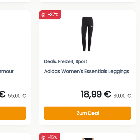
-37%
Deals
,
Freizeit
,
Sport
Armour
Adidas Women’s Essentials Leggings
 €
18,99 €
55,00 €
30,00 €
Zum Deal
-15%