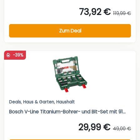
73,92 €
119,99 €
Zum Deal
-39%
Deals
,
Haus & Garten
,
Haushalt
Bosch V-Line Titanium-Bohrer- und Bit-Set mit 91...
29,99 €
49,00 €