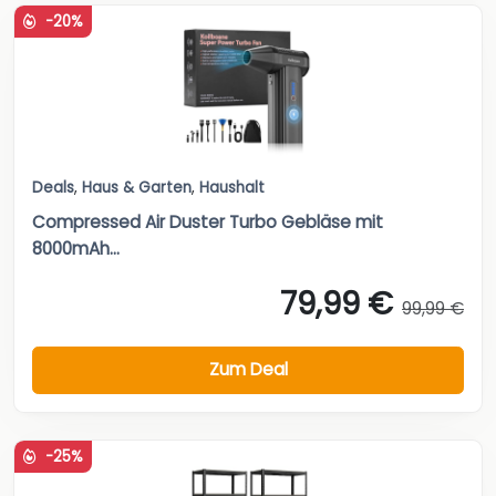
-20%
Deals
,
Haus & Garten
,
Haushalt
Compressed Air Duster Turbo Gebläse mit
8000mAh...
79,99 €
99,99 €
Zum Deal
-25%