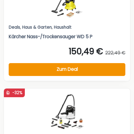
Deals
,
Haus & Garten
,
Haushalt
Kärcher Nass-/Trockensauger WD 5 P
150,49 €
222,49 €
Zum Deal
-32%