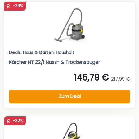
-33%
Deals
,
Haus & Garten
,
Haushalt
Kärcher NT 22/1 Nass- & Trockensauger
145,79 €
217,99 €
Zum Deal
-32%