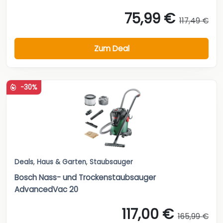
75,99 €
117,49 €
Zum Deal
-30%
Deals
,
Haus & Garten
,
Staubsauger
Bosch Nass- und Trockenstaubsauger
AdvancedVac 20
117,00 €
165,99 €