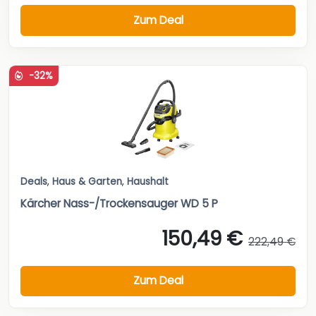
Zum Deal
-32%
Deals
,
Haus & Garten
,
Haushalt
Kärcher Nass-/Trockensauger WD 5 P
150,49 €
222,49 €
Zum Deal