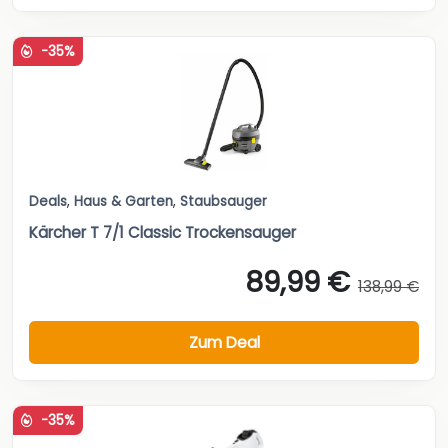
-35%
Deals
,
Haus & Garten
,
Staubsauger
Kärcher T 7/1 Classic Trockensauger
89,99 €
138,99 €
Zum Deal
-35%