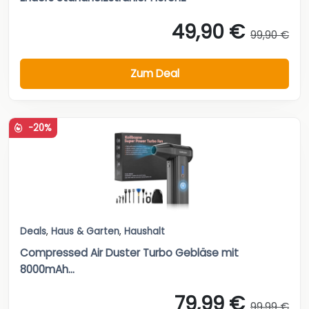
49,90 €
99,90 €
Zum Deal
-20%
Deals
,
Haus & Garten
,
Haushalt
Compressed Air Duster Turbo Gebläse mit
8000mAh...
79,99 €
99,99 €