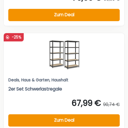
Zum Deal
-25%
Deals
,
Haus & Garten
,
Haushalt
2er Set Schwerlastregale
67,99 €
90,74 €
Zum Deal