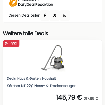
Gefunden von
DailyDeal Redaktion
Diesen Deal teilen
Weitere tolle Deals
-33%
Deals
,
Haus & Garten
,
Haushalt
Kärcher NT 22/1 Nass- & Trockensauger
145,79 €
217,99 €