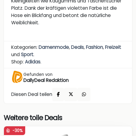
Kleinigkeiten wie Kaugummis und Taschentücher
Platz. Dank der kräftigen violetten Farbe ist die
Hose ein Blickfang und betont die natürliche
Weiblichkeit.
Kategorien:
Damenmode
,
Deals
,
Fashion
,
Freizeit
und
Sport
.
Shop:
Adidas
.
Gefunden von
DailyDeal Redaktion
Diesen Deal teilen
Weitere tolle Deals
-30%