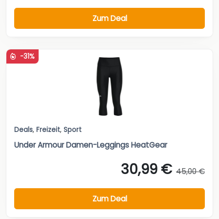
Zum Deal
-31%
Deals
,
Freizeit
,
Sport
Under Armour Damen-Leggings HeatGear
30,99 €
45,00 €
Zum Deal