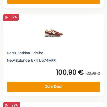
-17%
Deals
,
Fashion
,
Schuhe
New Balance 574 U574MRR
100,90 €
120,96 €
Zum Deal
-29%