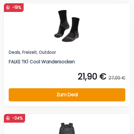
-19%
Deals
,
Freizeit
,
Outdoor
FALKE TK1 Cool Wandersocken
21,90 €
27,00 €
Zum Deal
-34%