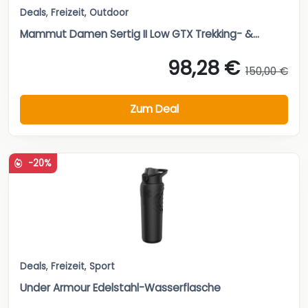
Deals
,
Freizeit
,
Outdoor
Mammut Damen Sertig II Low GTX Trekking- &...
98,28 €
150,00 €
Zum Deal
-20%
Deals
,
Freizeit
,
Sport
Under Armour Edelstahl-Wasserflasche