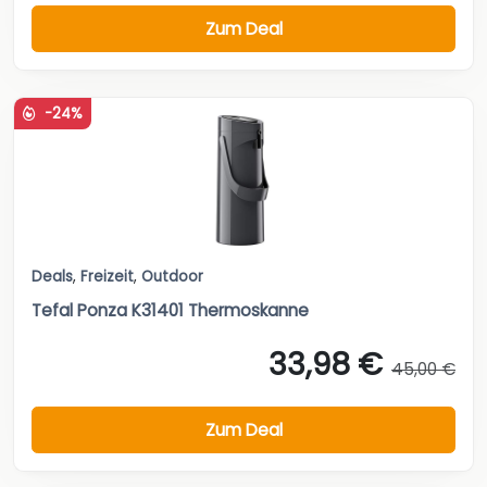
Zum Deal
-24%
Deals
,
Freizeit
,
Outdoor
Tefal Ponza K31401 Thermoskanne
33,98 €
45,00 €
Zum Deal