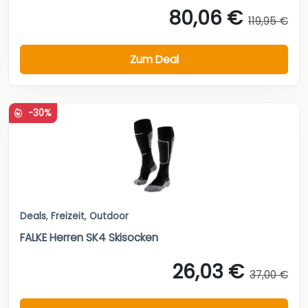
80,06 €
119,95 €
Zum Deal
-30%
Deals
,
Freizeit
,
Outdoor
FALKE Herren SK4 Skisocken
26,03 €
37,00 €