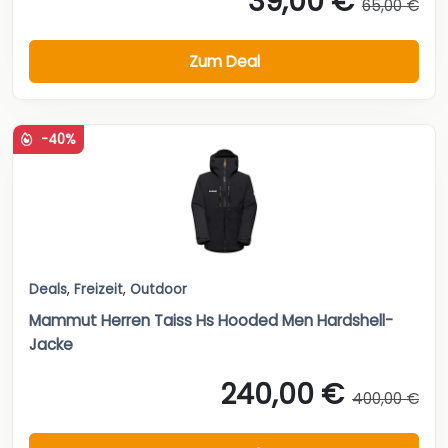
39,00 €
65,00 €
Zum Deal
-40%
Deals
,
Freizeit
,
Outdoor
Mammut Herren Taiss Hs Hooded Men Hardshell-
Jacke
240,00 €
400,00 €