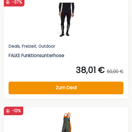
-37%
Deals
,
Freizeit
,
Outdoor
FALKE Funktionsunterhose
38,01 €
60,00 €
Zum Deal
-13%