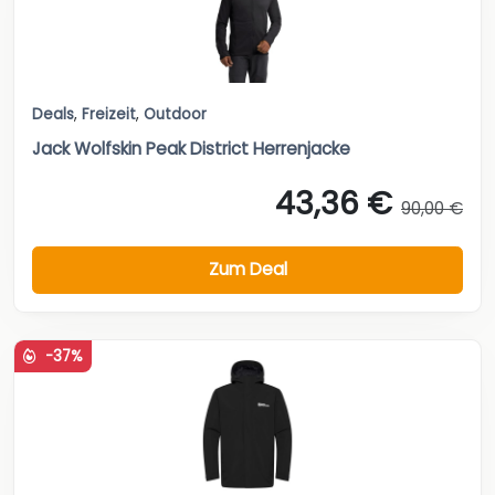
Deals
,
Freizeit
,
Outdoor
Jack Wolfskin Peak District Herrenjacke
43,36 €
90,00 €
Zum Deal
-37%