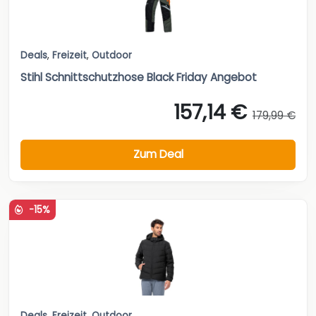
Deals
,
Freizeit
,
Outdoor
Stihl Schnittschutzhose Black Friday Angebot
157,14 €
179,99 €
Zum Deal
-15%
Deals
,
Freizeit
,
Outdoor