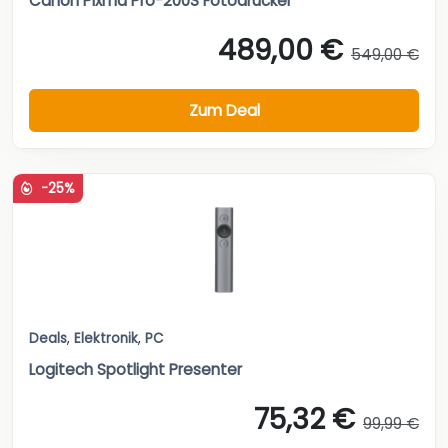
Canon Pixma Pro-200S Fotodrucker
489,00 €
549,00 €
Zum Deal
-25%
Deals
,
Elektronik
,
PC
Logitech Spotlight Presenter
75,32 €
99,99 €