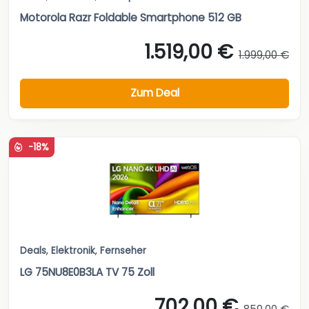
Motorola Razr Foldable Smartphone 512 GB
1.519,00 €
1.999,00 €
Zum Deal
-18%
Deals
,
Elektronik
,
Fernseher
LG 75NU8E0B3LA TV 75 Zoll
702,00 €