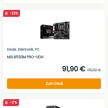
-23%
Deals
,
Elektronik
,
PC
MSI B550M PRO-VDH
91,90 €
119,00 €
Zum Deal
-17%