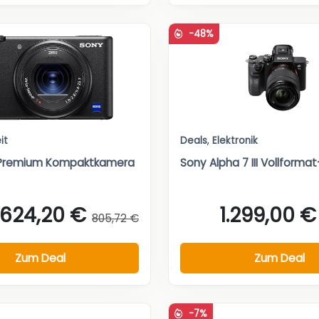
-48%
it
Deals
,
Elektronik
 Premium Kompaktkamera
Sony Alpha 7 III Vollform
624,20 €
1.299,00 €
805,72 €
Zum Deal
Zum Deal
-7%