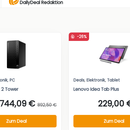
DailyDeal Redaktion
-26%
ronik
,
PC
Deals
,
Elektronik
,
Tablet
 2 Tower
Lenovo Idea Tab Plus
744,09 €
229,00 
892,50 €
Zum Deal
Zum Deal