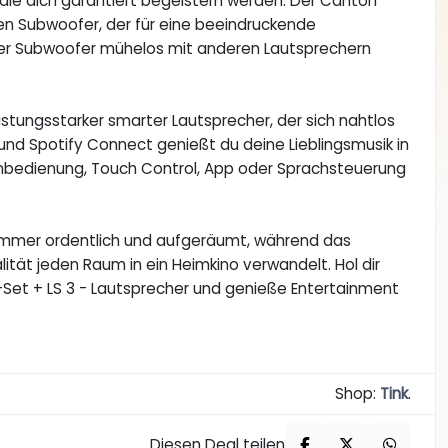
, die dich garantiert begeistern werden. Der Canton
len Subwoofer, der für eine beeindruckende
ch der Subwoofer mühelos mit anderen Lautsprechern
stungsstarker smarter Lautsprecher, der sich nahtlos
 und Spotify Connect genießt du deine Lieblingsmusik in
rnbedienung, Touch Control, App oder Sprachsteuerung
zimmer ordentlich und aufgeräumt, während das
ät jeden Raum in ein Heimkino verwandelt. Hol dir
-Set + LS 3 - Lautsprecher und genieße Entertainment
Shop:
Tink
.
Diesen Deal teilen