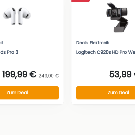
it
Deals
,
Elektronik
ds Pro 3
Logitech C920s HD Pro 
199,99 €
53,99
249,00 €
Zum Deal
Zum Deal