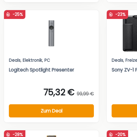
-25%
-23%
Deals
,
Elektronik
,
PC
Deals
,
Freize
Logitech Spotlight Presenter
Sony ZV-1
75,32 €
99,99 €
Zum Deal
-28%
-20%