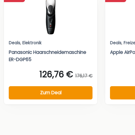
Deals
,
Elektronik
Deals
,
Freize
Panasonic Haarschneidemaschine
Apple AirPo
ER-DGP65
126,76 €
176,17 €
Zum Deal