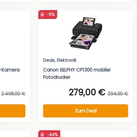
-5%
Deals
,
Elektronik
at-Kamera
Canon SELPHY CP1300 mobiler
Fotodrucker
279,00 €
2.498,00 €
294,90 €
Zum Deal
-44%