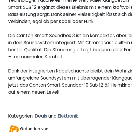
Technologie. Tauche ein in eine Welt voller Klangdetails
Smart SUB 12 ergänzt dieses Erlebnis mit einem kraftvol
Bassleistung sorgt. Dank seiner Vielseitigkeit lässt si
verbinden, egal ob per Kabel oder Funk.
Die Canton Smart Soundbox 3 ist ein kompakter, aber lei
in dein Soundsystem integriert. Mit Chromecast built-in
bester Qualität. Die Steuerung erfolgt bequem über Fe
– für maximalen Komfort.
Dank der integrierten Kabelschächte bleibt dein Wohn
umfangreiche Soundsystem mit überragender Klangqualit
jetzt das Canton Smart Soundbar 10 Sub 12 5.1 Heimkino
auf einem neuen Level!
Kategorien:
Deals
und
Elektronik
.
Gefunden von