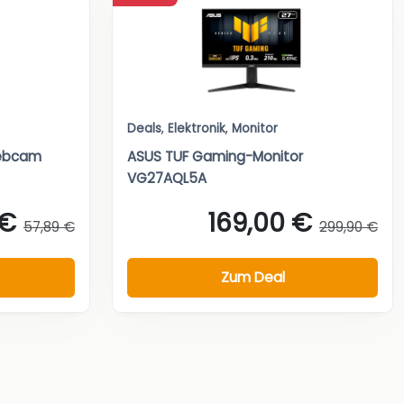
Deals
,
Elektronik
,
Monitor
Webcam
ASUS TUF Gaming-Monitor
VG27AQL5A
 €
169,00 €
57,89 €
299,90 €
Zum Deal