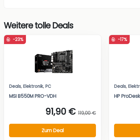
Weitere tolle Deals
-23%
-17%
Deals
,
Elektronik
,
PC
Deals
,
Elekt
MSI B550M PRO-VDH
HP ProDesk
91,90 €
119,00 €
Zum Deal