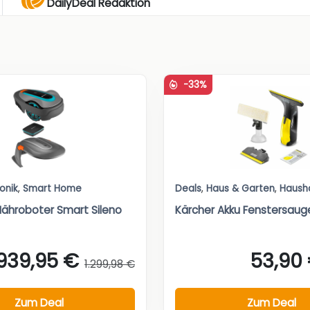
DailyDeal Redaktion
-33%
ronik
,
Smart Home
Deals
,
Haus & Garten
,
Haush
ähroboter Smart Sileno
Kärcher Akku Fenstersaug
939,95 €
53,90
1.299,98 €
Zum Deal
Zum Deal