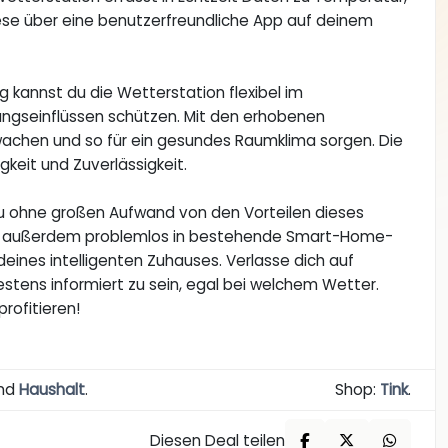
iese über eine benutzerfreundliche App auf deinem
 kannst du die Wetterstation flexibel im
erungseinflüssen schützen. Mit den erhobenen
chen und so für ein gesundes Raumklima sorgen. Die
gkeit und Zuverlässigkeit.
s du ohne großen Aufwand von den Vorteilen dieses
sich außerdem problemlos in bestehende Smart-Home-
deines intelligenten Zuhauses. Verlasse dich auf
stens informiert zu sein, egal bei welchem Wetter.
rofitieren!
nd
Haushalt
.
Shop:
Tink
.
Diesen Deal teilen