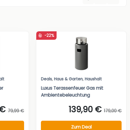
-22%
alt
Deals
,
Haus & Garten
,
Haushalt
er
Luxus Terassenfeuer Gas mit
Ambientebeleuchtung
 €
139,90 €
79,99 €
179,00 €
Zum Deal