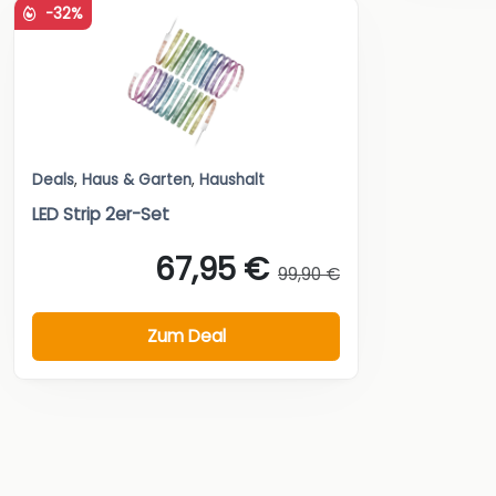
-32%
Deals
,
Haus & Garten
,
Haushalt
LED Strip 2er-Set
67,95 €
99,90 €
Zum Deal