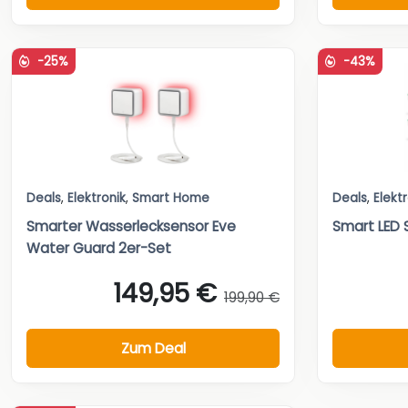
-25%
-43%
Deals
,
Elektronik
,
Smart Home
Deals
,
Elekt
Smarter Wasserlecksensor Eve
Smart LED 
Water Guard 2er-Set
149,95 €
199,90 €
Zum Deal