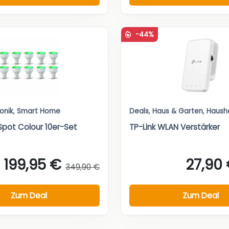
-44%
ronik
,
Smart Home
Deals
,
Haus & Garten
,
Haush
Spot Colour 10er-Set
TP-Link WLAN Verstärker
199,95 €
27,90
349,90 €
Zum Deal
Zum Deal