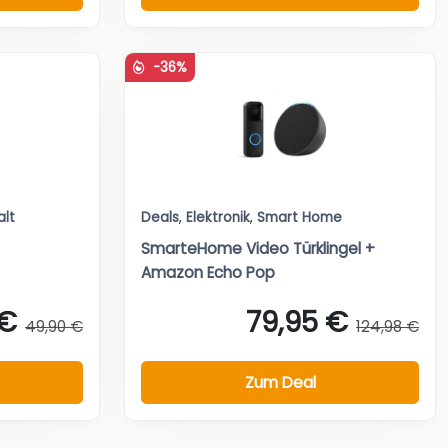
-36%
alt
Deals
,
Elektronik
,
Smart Home
SmarteHome Video Türklingel +
Amazon Echo Pop
 €
79,95 €
49,90 €
124,98 €
Zum Deal