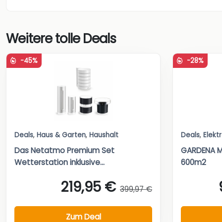
Weitere tolle Deals
-45%
-28%
Deals
,
Haus & Garten
,
Haushalt
Deals
,
Elekt
Das Netatmo Premium Set
GARDENA M
Wetterstation inklusive...
600m2
219,95 €
399,97 €
Zum Deal