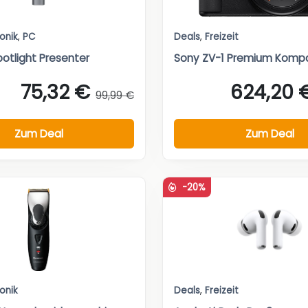
ronik
,
PC
Deals
,
Freizeit
potlight Presenter
Sony ZV-1 Premium Komp
75,32 €
624,20 
99,99 €
Zum Deal
Zum Deal
-20%
ronik
Deals
,
Freizeit