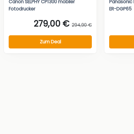
Canon SELPHY CP1300 mobiler
Panasonic
Fotodrucker
ER-DGP65
279,00 €
294,90 €
Zum Deal