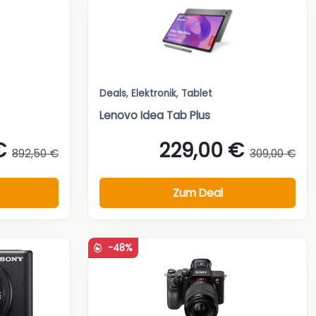
Deals
,
Elektronik
,
Tablet
Lenovo Idea Tab Plus
€
229,00 €
892,50 €
309,00 €
Zum Deal
-48%