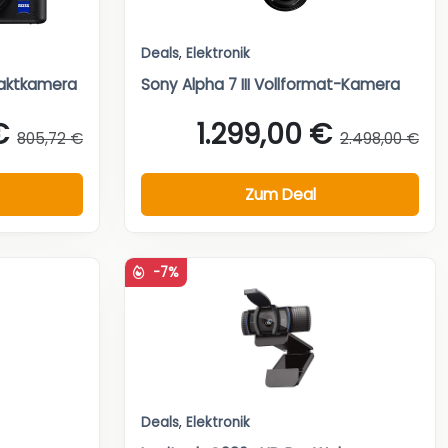
Deals
,
Elektronik
aktkamera
Sony Alpha 7 III Vollformat-Kamera
€
1.299,00 €
805,72 €
2.498,00 €
Zum Deal
-7%
Deals
,
Elektronik