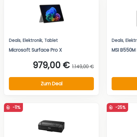
Deals
,
Elektronik
,
Tablet
Deals
,
Elekt
Microsoft Surface Pro X
MSI B550M
979,00 €
1.149,00 €
Zum Deal
-11%
-25%