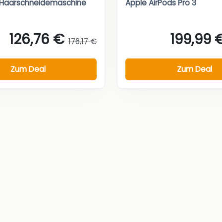
 Haarschneidemaschine
Apple AirPods Pro 3
126,76 €
199,99 
176,17 €
Zum Deal
Zum Deal