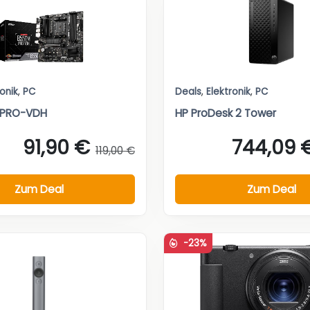
ronik
,
PC
Deals
,
Elektronik
,
PC
 PRO-VDH
HP ProDesk 2 Tower
91,90 €
744,09 
119,00 €
Zum Deal
Zum Deal
-23%