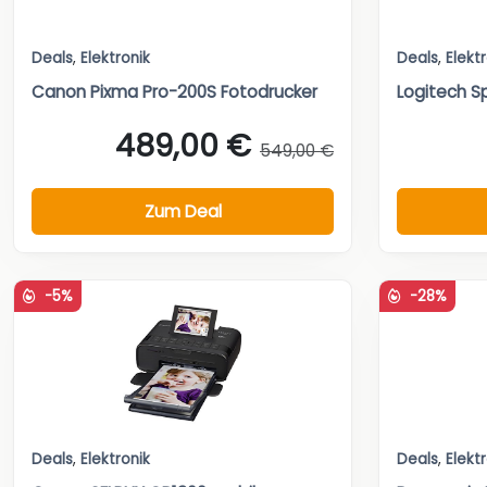
Deals
,
Elektronik
Deals
,
Elekt
Canon Pixma Pro-200S Fotodrucker
Logitech S
489,00 €
549,00 €
Zum Deal
-5%
-28%
Deals
,
Elektronik
Deals
,
Elekt