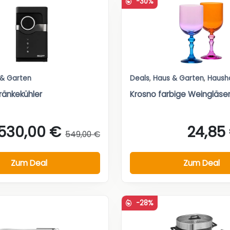
-30%
 & Garten
Deals
,
Haus & Garten
,
Haush
ränkekühler
Krosno farbige Weingläse
530,00 €
24,85
549,00 €
Zum Deal
Zum Deal
-28%