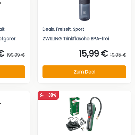
alt
Deals
,
Freizeit
,
Sport
pfgarer
ZWILLING Trinkflasche BPA-frei
€
15,99 €
199,99 €
19,95 €
Zum Deal
-38%