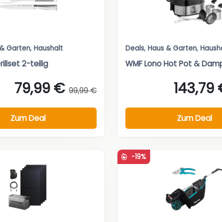
 & Garten
,
Haushalt
Deals
,
Haus & Garten
,
Haush
llset 2-teilig
WMF Lono Hot Pot & Dam
79,99 €
143,79 
99,99 €
Zum Deal
Zum Deal
-19%