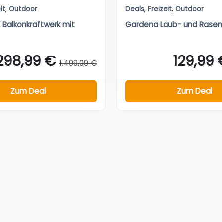
it
,
Outdoor
Deals
,
Freizeit
,
Outdoor
X Balkonkraftwerk mit
Gardena Laub- und Rase
.298,99 €
129,99 
1.499,00 €
Zum Deal
Zum Deal