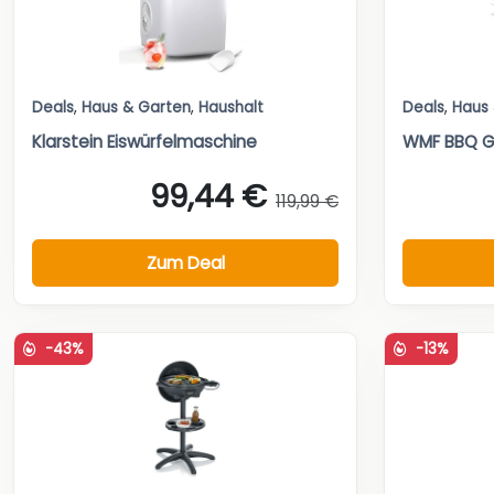
Deals
,
Haus & Garten
,
Haushalt
Deals
,
Haus
Klarstein Eiswürfelmaschine
WMF BBQ Gri
99,44 €
119,99 €
Zum Deal
-43%
-13%