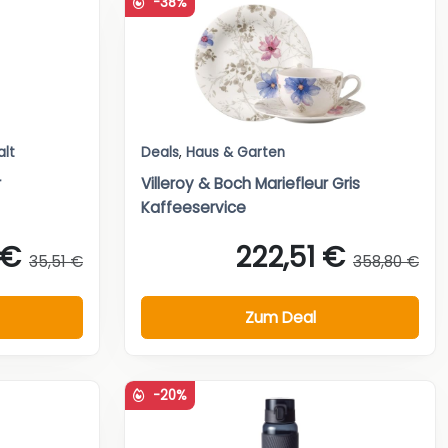
-38%
alt
Deals
,
Haus & Garten
r
Villeroy & Boch Mariefleur Gris
Kaffeeservice
 €
222,51 €
35,51 €
358,80 €
Zum Deal
-20%