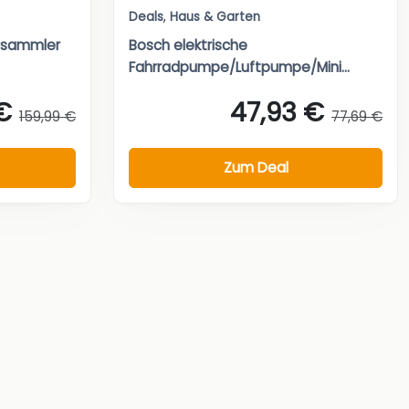
Deals
,
Haus & Garten
nsammler
Bosch elektrische
Fahrradpumpe/Luftpumpe/Mini...
€
47,93 €
159,99 €
77,69 €
Zum Deal