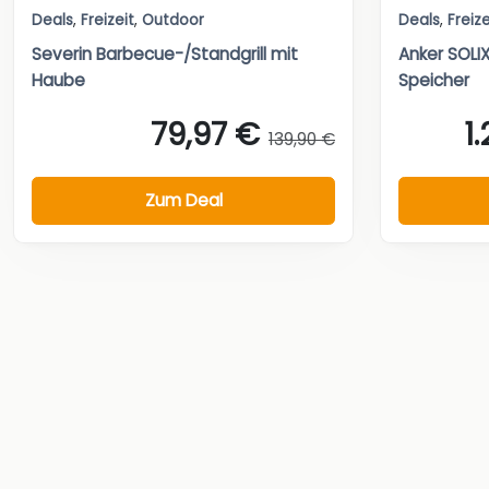
Deals
,
Freizeit
,
Outdoor
Deals
,
Freize
Severin Barbecue-/Standgrill mit
Anker SOLI
Haube
Speicher
79,97 €
1
139,90 €
Zum Deal