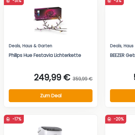
-31%
-3%
Deals
,
Haus & Garten
Deals
,
Haus
Philips Hue Festavia Lichterkette
BEEZER Get
249,99 €
359,99 €
Zum Deal
-17%
-20%