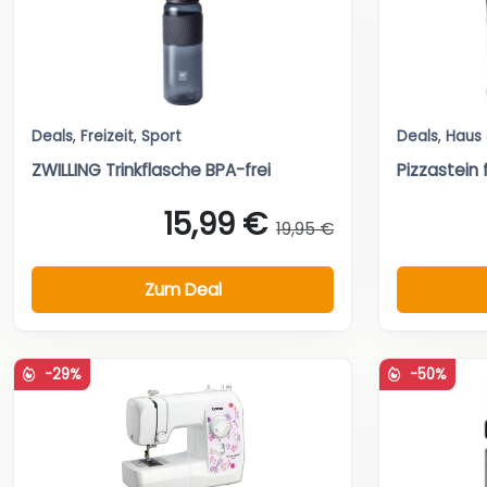
Deals
,
Freizeit
,
Sport
Deals
,
Haus
ZWILLING Trinkflasche BPA-frei
Pizzastein f
15,99 €
19,95 €
Zum Deal
-29%
-50%