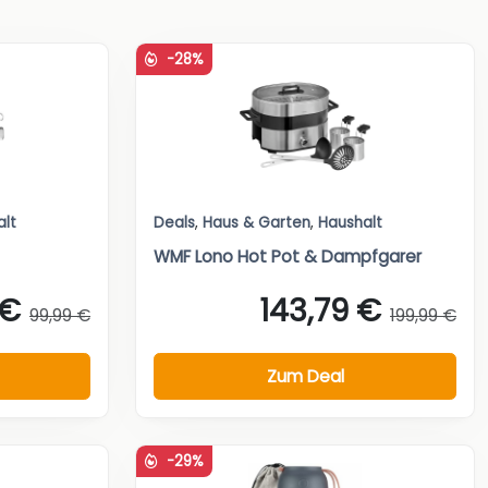
-28%
alt
Deals
,
Haus & Garten
,
Haushalt
WMF Lono Hot Pot & Dampfgarer
 €
143,79 €
99,99 €
199,99 €
Zum Deal
-29%