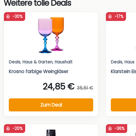
Weitere tolle Deals
-30%
-17%
Deals
,
Haus & Garten
,
Haushalt
Deals
,
Haus
Krosno farbige Weingläser
Klarstein 
24,85 €
35,51 €
Zum Deal
-20%
-36%