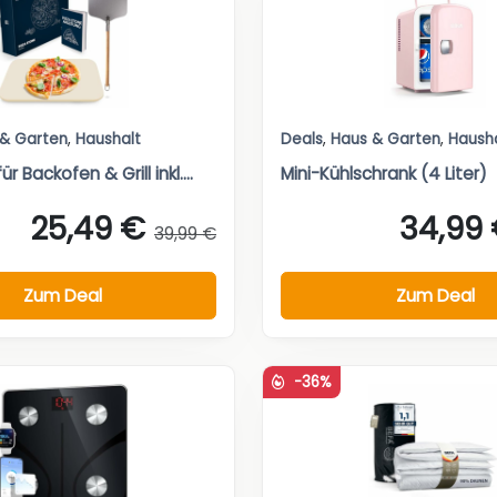
 & Garten
,
Haushalt
Deals
,
Haus & Garten
,
Haush
ür Backofen & Grill inkl....
Mini-Kühlschrank (4 Liter)
25,49 €
34,99
39,99 €
Zum Deal
Zum Deal
-36%