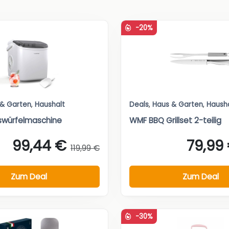
-20%
 & Garten
,
Haushalt
Deals
,
Haus & Garten
,
Haush
Eiswürfelmaschine
WMF BBQ Grillset 2-teilig
99,44 €
79,99
119,99 €
Zum Deal
Zum Deal
-30%