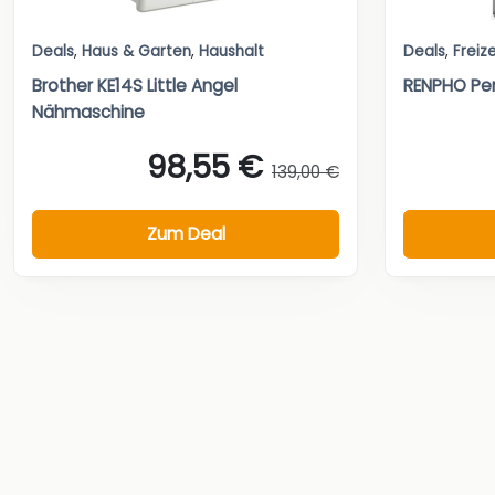
Deals
,
Haus & Garten
,
Haushalt
Deals
,
Freize
Brother KE14S Little Angel
RENPHO Pe
Nähmaschine
98,55 €
139,00 €
Zum Deal