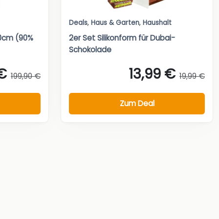
Deals
,
Haus & Garten
,
Haushalt
0cm (90%
2er Set Silikonform für Dubai-
Schokolade
 €
13,99 €
199,90 €
19,99 €
Zum Deal