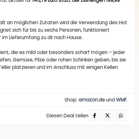
rät aktuell für
143,79 Euro statt der bisherigen 199,99
lfalt an möglichen Zutaten wird die Verwendung des Hot
gnet sich für bis zu sechs Personen, funktioniert
im Lieferumfang zu dir nach Hause.
ent, die es mild oder besonders scharf mögen – jeder
reifen, Gemüse, Pilze oder rohen Schinken geben, bis sie
ler platzieren und im Anschluss mit einigen Kellen
Shop:
amazon.de
und
WMF
.
Diesen Deal teilen