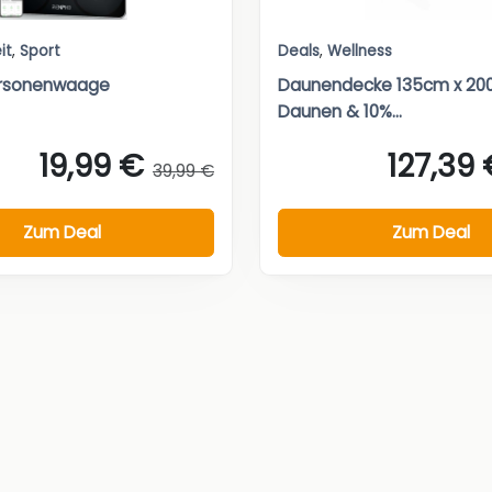
it
,
Sport
Deals
,
Wellness
rsonenwaage
Daunendecke 135cm x 20
Daunen & 10%...
19,99 €
127,39
39,99 €
Zum Deal
Zum Deal