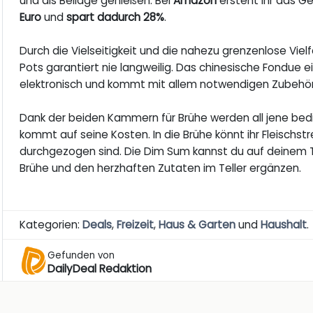
und als Beilage genießen. Bei
Amazon
ersteht ihr das Ge
Euro
und
spart dadurch 28%
.
Durch die Vielseitigkeit und die nahezu grenzenlose Vie
Pots garantiert nie langweilig. Das chinesische Fondue ei
elektronisch und kommt mit allem notwendigen Zubehör 
Dank der beiden Kammern für Brühe werden all jene bedi
kommt auf seine Kosten. In die Brühe könnt ihr Fleischst
durchgezogen sind. Die Dim Sum kannst du auf deinem Tel
Brühe und den herzhaften Zutaten im Teller ergänzen.
Kategorien:
Deals
,
Freizeit
,
Haus & Garten
und
Haushalt
.
Gefunden von
DailyDeal Redaktion