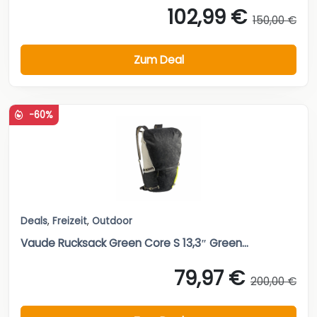
102,99 €
150,00 €
Zum Deal
-60%
Deals
,
Freizeit
,
Outdoor
Vaude Rucksack Green Core S 13,3″ Green...
79,97 €
200,00 €