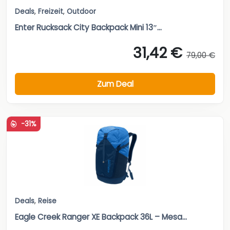
Deals
,
Freizeit
,
Outdoor
Enter Rucksack City Backpack Mini 13″...
31,42 €
79,00 €
Zum Deal
-31%
Deals
,
Reise
Eagle Creek Ranger XE Backpack 36L – Mesa...