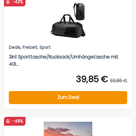
-43%
Deals
,
Freizeit
,
Sport
3in1 Sporttasche/Rucksack/Umhängetasche mit
40l...
39,85 €
69,86 €
Zum Deal
-49%