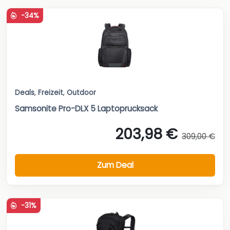
-34%
Deals
,
Freizeit
,
Outdoor
Samsonite Pro-DLX 5 Laptoprucksack
203,98 €
309,00 €
Zum Deal
-31%