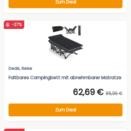
Zum Deal
-27%
Deals
,
Reise
Faltbares Campingbett mit abnehmbarer Matratze
62,69 €
85,99 €
Zum Deal