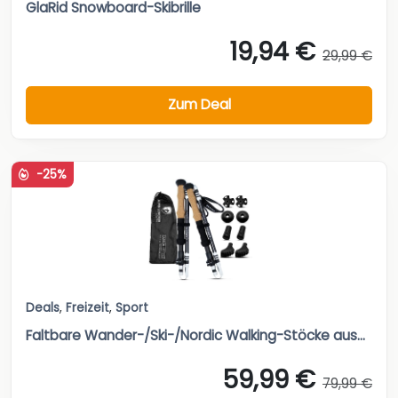
GlaRid Snowboard-Skibrille
19,94 €
29,99 €
Zum Deal
-25%
Deals
,
Freizeit
,
Sport
Faltbare Wander-/Ski-/Nordic Walking-Stöcke aus...
59,99 €
79,99 €