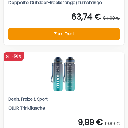
Doppelte Outdoor-Reckstange/Turnstange
63,74 €
84,99 €
Zum Deal
-50%
Deals
,
Freizeit
,
Sport
QLUR Trinkflasche
9,99 €
19,99 €