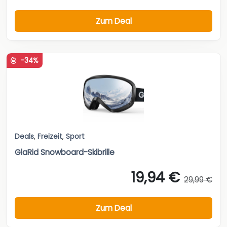
Zum Deal
-34%
Deals
,
Freizeit
,
Sport
GlaRid Snowboard-Skibrille
19,94 €
29,99 €
Zum Deal