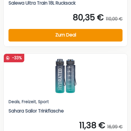
Salewa Ultra Train 18L Rucksack
80,35 €
110,00 €
Zum Deal
-33%
Deals
,
Freizeit
,
Sport
Sahara Sailor Trinkflasche
11,38 €
16,99 €