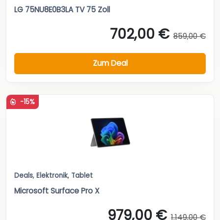
LG 75NU8E0B3LA TV 75 Zoll
702,00 €
859,00 €
Zum Deal
-15%
Deals
,
Elektronik
,
Tablet
Microsoft Surface Pro X
979,00 €
1.149,00 €