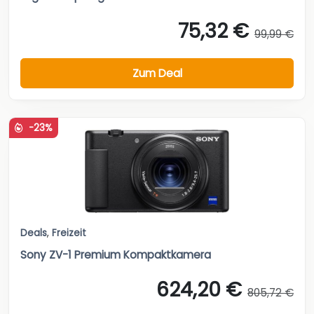
75,32 €
99,99 €
Zum Deal
-23%
Deals
,
Freizeit
Sony ZV-1 Premium Kompaktkamera
624,20 €
805,72 €