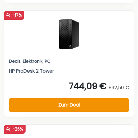
-17%
Deals
,
Elektronik
,
PC
HP ProDesk 2 Tower
744,09 €
892,50 €
Zum Deal
-26%