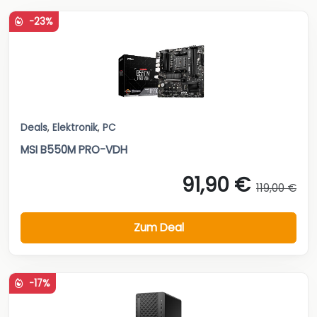
-23%
Deals
,
Elektronik
,
PC
MSI B550M PRO-VDH
91,90 €
119,00 €
Zum Deal
-17%