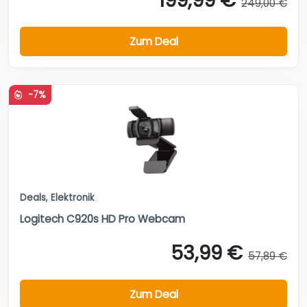
199,99 €
249,00 €
Zum Deal
-7%
Deals
,
Elektronik
Logitech C920s HD Pro Webcam
53,99 €
57,89 €
Zum Deal