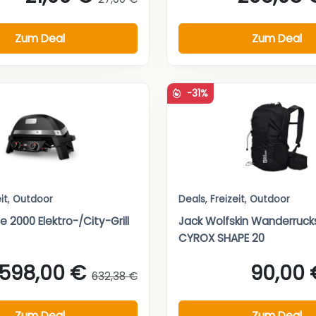
Zum Deal
Zum Deal
-31%
it
,
Outdoor
Deals
,
Freizeit
,
Outdoor
 2000 Elektro-/City-Grill
Jack Wolfskin Wanderruck
CYROX SHAPE 20
598,00 €
90,00 
632,38 €
Zum Deal
Zum Deal