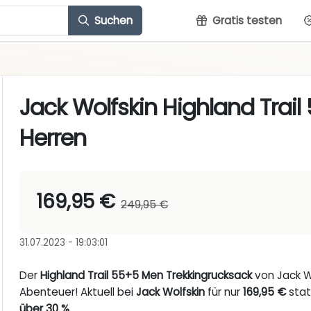
Suchen
Gratis testen
Jack Wolfskin Highland Trai
Herren
169,95 €
249,95 €
31.07.2023 - 19:03:01
Der
Highland Trail 55+5 Men Trekkingrucksack
von Jack Wo
Abenteuer! Aktuell bei
Jack Wolfskin
für nur
169,95 €
stat
über 30 %
.