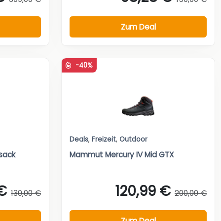
Zum Deal
-40%
Deals
,
Freizeit
,
Outdoor
sack
Mammut Mercury IV Mid GTX
€
120,99 €
130,00 €
200,00 €
Zum Deal