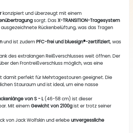
r
konzipiert und überzeugt mit einem
tenübertragung
sorgt. Das
X-TRANSITION-Tragesystem
ne ausgezeichnete Rückenbelüftung, was das Tragen
en
und ist zudem
PFC-frei und bluesign®-zertifiziert
, was
dank des extralangen Reißverschlusses weit öffnen. Der
über den Frontreißverschluss möglich, was eine
t damit perfekt für Mehrtagestouren geeignet. Die
lichen Stauraum und ist ideal, um eine nasse
ückenlänge von S - L
(46-58 cm) ist dieser
bar. Mit einem
Gewicht von 2100g
ist er trotz seiner
ack von Jack Wolfskin und erlebe
unvergessliche