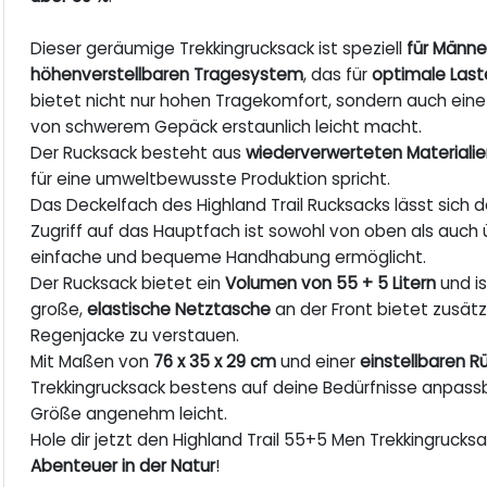
Dieser geräumige Trekkingrucksack ist speziell
für Männe
höhenverstellbaren Tragesystem
, das für
optimale Las
bietet nicht nur hohen Tragekomfort, sondern auch ei
von schwerem Gepäck erstaunlich leicht macht.
Der Rucksack besteht aus
wiederverwerteten Materiali
für eine umweltbewusste Produktion spricht.
Das Deckelfach des Highland Trail Rucksacks lässt sich 
Zugriff auf das Hauptfach ist sowohl von oben als auch 
einfache und bequeme Handhabung ermöglicht.
Der Rucksack bietet ein
Volumen von 55 + 5 Litern
und is
große,
elastische Netztasche
an der Front bietet zusätz
Regenjacke zu verstauen.
Mit Maßen von
76 x 35 x 29 cm
und einer
einstellbaren R
Trekkingrucksack bestens auf deine Bedürfnisse anpass
Größe angenehm leicht.
Hole dir jetzt den Highland Trail 55+5 Men Trekkingrucks
Abenteuer in der Natur
!