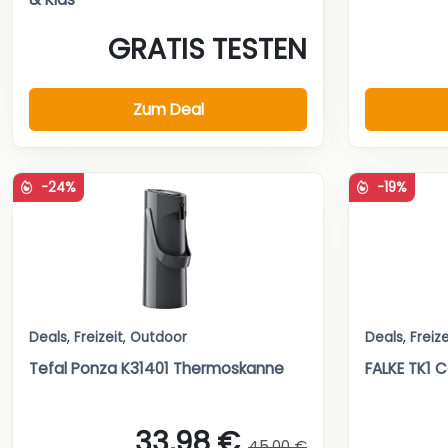
GRATIS TESTEN
Zum Deal
-24%
-19%
Deals
,
Freizeit
,
Outdoor
Deals
,
Freize
Tefal Ponza K31401 Thermoskanne
FALKE TK1 
33,98 €
45,00 €