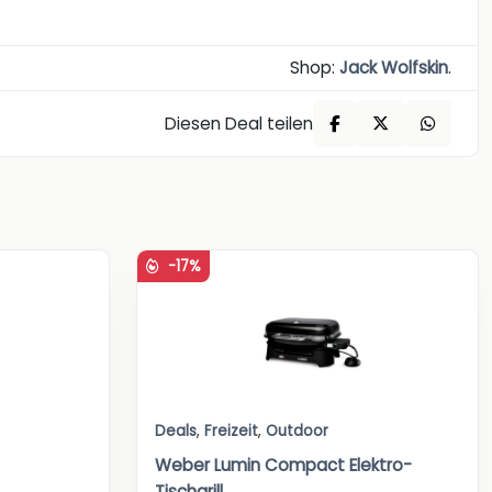
Shop:
Jack Wolfskin
.
Diesen Deal teilen
-17%
Deals
,
Freizeit
,
Outdoor
Weber Lumin Compact Elektro-
Tischgrill