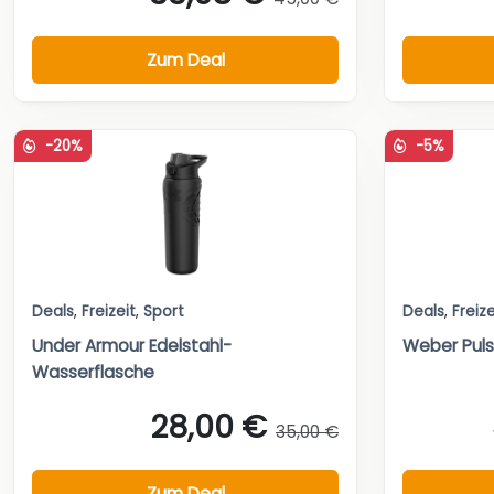
Zum Deal
-20%
-5%
Deals
,
Freizeit
,
Sport
Deals
,
Freize
Under Armour Edelstahl-
Weber Pulse
Wasserflasche
28,00 €
35,00 €
Zum Deal