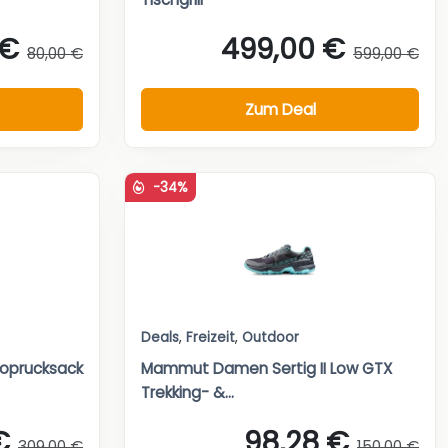
 €
499,00 €
80,00 €
599,00 €
Zum Deal
-34%
Deals
,
Freizeit
,
Outdoor
toprucksack
Mammut Damen Sertig II Low GTX
Trekking- &...
€
98,28 €
309,00 €
150,00 €