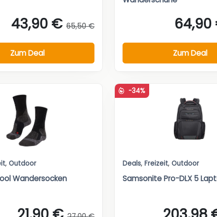
43,90 €
64,90
65,50 €
Zum Deal
Zum Deal
-34%
it
,
Outdoor
Deals
,
Freizeit
,
Outdoor
Cool Wandersocken
Samsonite Pro-DLX 5 Lap
21,90 €
203,98 
27,00 €