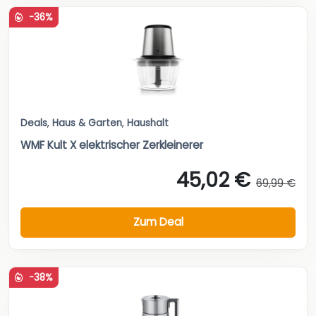
-36%
Deals
,
Haus & Garten
,
Haushalt
WMF Kult X elektrischer Zerkleinerer
45,02 €
69,99 €
Zum Deal
-38%