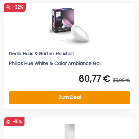
-32%
Deals
,
Haus & Garten
,
Haushalt
Philips Hue White & Color Ambiance Go...
60,77 €
89,99 €
Zum Deal
-15%