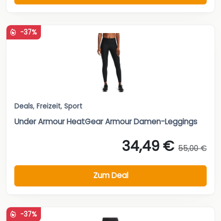
-37%
Deals
,
Freizeit
,
Sport
Under Armour HeatGear Armour Damen-Leggings
34,49 €
55,00 €
Zum Deal
-37%