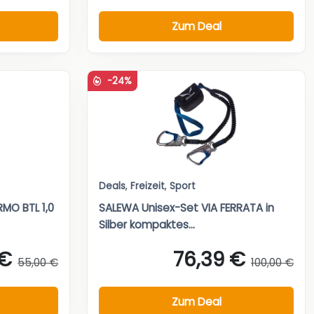
Zum Deal
-24%
Deals
,
Freizeit
,
Sport
MO BTL 1,0
SALEWA Unisex-Set VIA FERRATA in
Silber kompaktes...
 €
76,39 €
55,00 €
100,00 €
Zum Deal