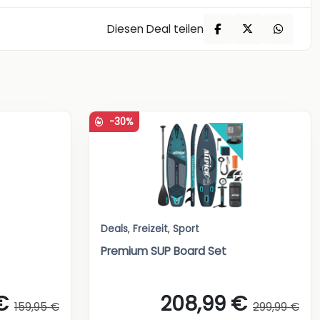
Diesen Deal teilen
-30%
Deals
,
Freizeit
,
Sport
Premium SUP Board Set
€
208,99 €
159,95 €
299,99 €