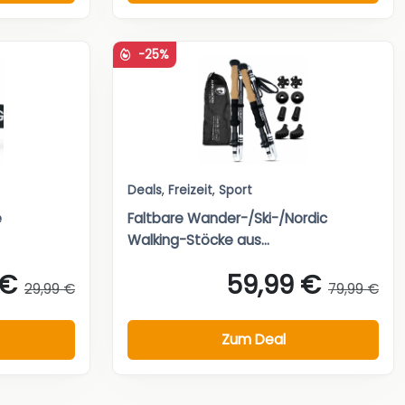
-25%
Deals
,
Freizeit
,
Sport
e
Faltbare Wander-/Ski-/Nordic
Walking-Stöcke aus...
 €
59,99 €
29,99 €
79,99 €
Zum Deal