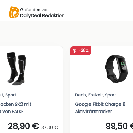
Gefunden von
DailyDeal Redaktion
-38%
it
,
Sport
Deals
,
Freizeit
,
Sport
socken SK2 mit
Google Fitbit Charge 6
e von FALKE
Aktivitätstracker
28,90 €
99,50 
37,00 €