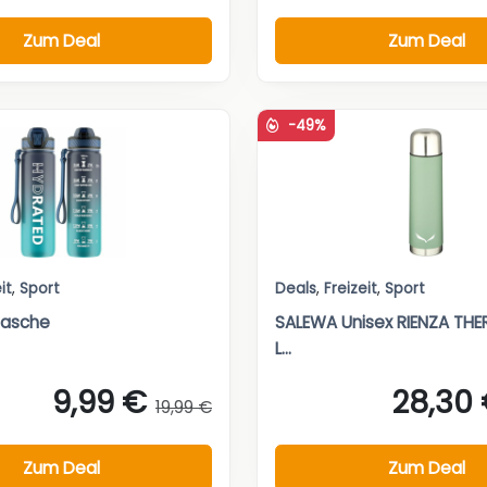
Zum Deal
Zum Deal
-49%
it
,
Sport
Deals
,
Freizeit
,
Sport
flasche
SALEWA Unisex RIENZA THER
L...
9,99 €
28,30
19,99 €
Zum Deal
Zum Deal