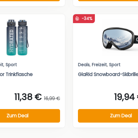
-34%
it
,
Sport
Deals
,
Freizeit
,
Sport
or Trinkflasche
GlaRid Snowboard-Skibrill
11,38 €
19,94
16,99 €
Zum Deal
Zum Deal