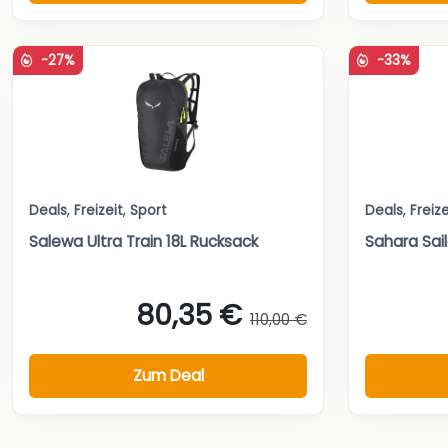
-27%
-33%
Deals
,
Freizeit
,
Sport
Deals
,
Freize
Salewa Ultra Train 18L Rucksack
Sahara Sail
80,35 €
110,00 €
Zum Deal