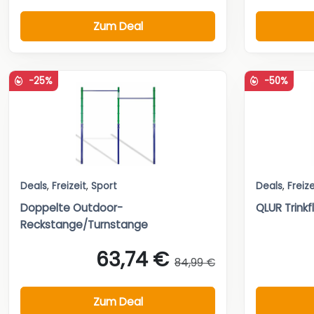
Zum Deal
-25%
-50%
Deals
,
Freizeit
,
Sport
Deals
,
Freize
Doppelte Outdoor-
QLUR Trink
Reckstange/Turnstange
63,74 €
84,99 €
Zum Deal