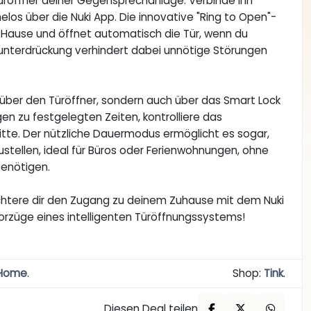
Türöffner deiner Gegensprechanlage. Verbinde ihn
os über die Nuki App. Die innovative "Ring to Open"-
 Hause und öffnet automatisch die Tür, wenn du
elunterdrückung verhindert dabei unnötige Störungen
le über den Türöffner, sondern auch über das Smart Lock
n zu festgelegten Zeiten, kontrolliere das
ritte. Der nützliche Dauermodus ermöglicht es sogar,
tellen, ideal für Büros oder Ferienwohnungen, ohne
benötigen.
ichtere dir den Zugang zu deinem Zuhause mit dem Nuki
orzüge eines intelligenten Türöffnungssystems!
 Home
.
Shop:
Tink
.
Diesen Deal teilen