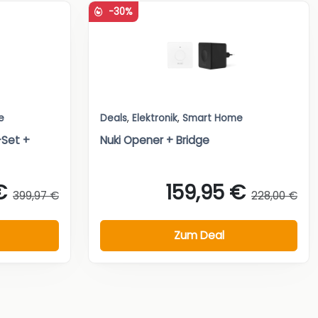
-30%
e
Deals
,
Elektronik
,
Smart Home
Set +
Nuki Opener + Bridge
€
159,95 €
399,97 €
228,00 €
Zum Deal