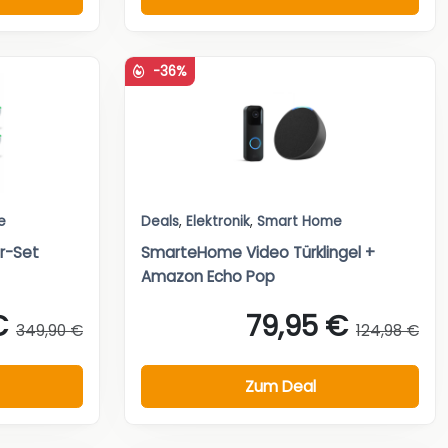
-36%
e
Deals
,
Elektronik
,
Smart Home
r-Set
SmarteHome Video Türklingel +
Amazon Echo Pop
€
79,95 €
349,90 €
124,98 €
Zum Deal