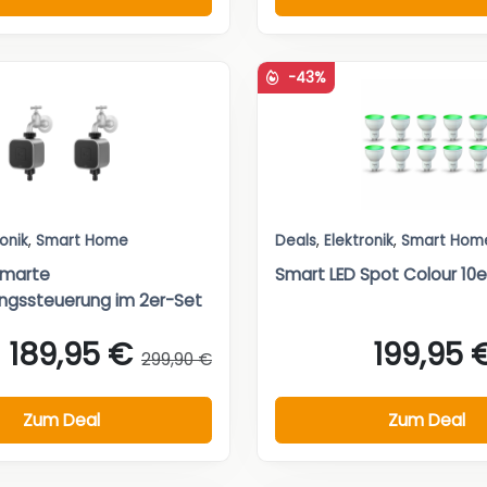
-43%
ronik
,
Smart Home
Deals
,
Elektronik
,
Smart Hom
Smarte
Smart LED Spot Colour 10e
ngssteuerung im 2er-Set
189,95 €
199,95 
299,90 €
Zum Deal
Zum Deal