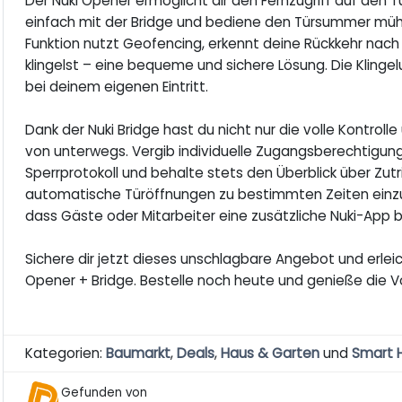
Der Nuki Opener ermöglicht dir den Fernzugriff auf den 
einfach mit der Bridge und bediene den Türsummer mühel
Funktion nutzt Geofencing, erkennt deine Rückkehr nach
klingelst – eine bequeme und sichere Lösung. Die Kling
bei deinem eigenen Eintritt.
Dank der Nuki Bridge hast du nicht nur die volle Kontrol
von unterwegs. Vergib individuelle Zugangsberechtigunge
Sperrprotokoll und behalte stets den Überblick über Zut
automatische Türöffnungen zu bestimmten Zeiten einzus
dass Gäste oder Mitarbeiter eine zusätzliche Nuki-App 
Sichere dir jetzt dieses unschlagbare Angebot und erle
Opener + Bridge. Bestelle noch heute und genieße die V
Kategorien:
Baumarkt
,
Deals
,
Haus & Garten
und
Smart
Gefunden von