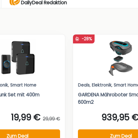
DailyDeal Redaktion
-28%
ronik
,
Smart Home
Deals
,
Elektronik
,
Smart Hom
Funk Set mit 400m
GARDENA Mähroboter Smar
600m2
19,99 €
939,95 
29,99 €
Zum Deal
Zum Deal