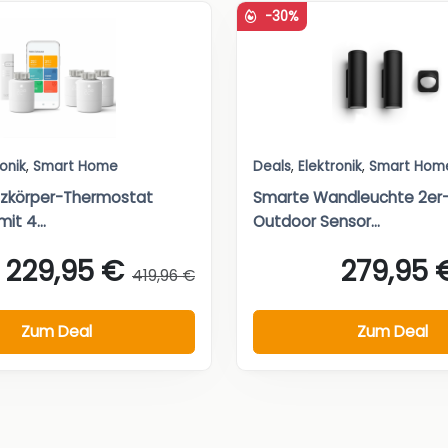
-30%
ronik
,
Smart Home
Deals
,
Elektronik
,
Smart Hom
izkörper-Thermostat
Smarte Wandleuchte 2er-
mit 4...
Outdoor Sensor...
229,95 €
279,95 
419,96 €
Zum Deal
Zum Deal