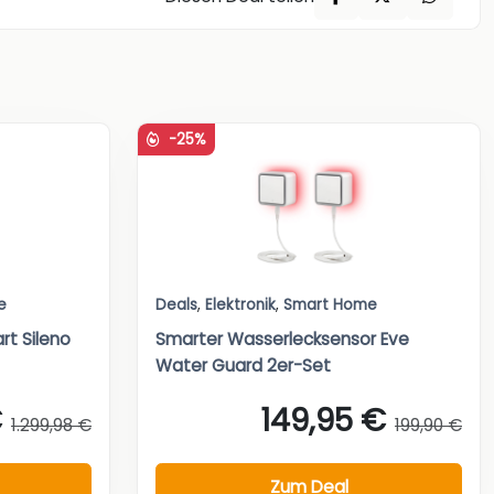
-25%
e
Deals
,
Elektronik
,
Smart Home
t Sileno
Smarter Wasserlecksensor Eve
Water Guard 2er-Set
€
149,95 €
1.299,98 €
199,90 €
Zum Deal