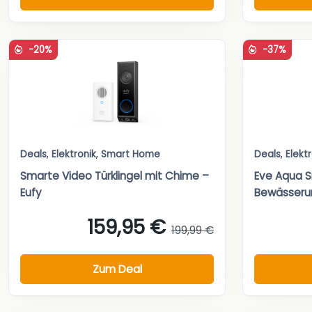
-20%
-37%
Deals
,
Elektronik
,
Smart Home
Deals
,
Elekt
Smarte Video Türklingel mit Chime –
Eve Aqua 
Eufy
Bewässeru
159,95 €
199,99 €
Zum Deal