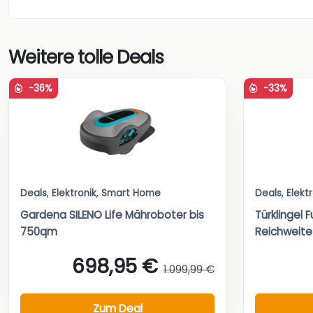
Weitere tolle Deals
-36%
-33%
Deals
,
Elektronik
,
Smart Home
Deals
,
Elekt
Gardena SILENO Life Mähroboter bis
Türklingel 
750qm
Reichweite
698,95 €
1.099,99 €
Zum Deal