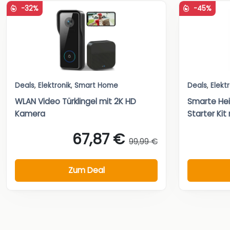
-32%
-45%
Deals
,
Elektronik
,
Smart Home
Deals
,
Elekt
WLAN Video Türklingel mit 2K HD
Smarte He
Kamera
Starter Kit 
67,87 €
99,99 €
Zum Deal