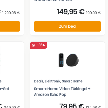
€
149,95 €
1.299,98 €
199,90 €
Zum Deal
-36%
e
Deals
,
Elektronik
,
Smart Home
r-Set
SmarteHome Video Türklingel +
Amazon Echo Pop
€
79,95 €
349,90 €
124,98 €