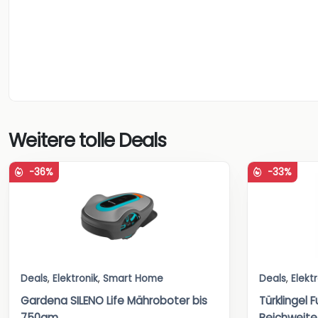
Weitere tolle Deals
-36%
-33%
Deals
,
Elektronik
,
Smart Home
Deals
,
Elekt
Gardena SILENO Life Mähroboter bis
Türklingel 
750qm
Reichweite