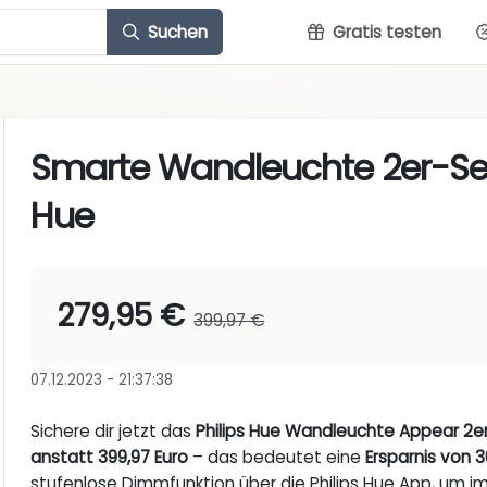
Suchen
Gratis testen
Smarte Wandleuchte 2er-Set
Hue
279,95 €
399,97 €
07.12.2023 - 21:37:38
Sichere dir jetzt das
Philips Hue Wandleuchte Appear 2e
anstatt 399,97 Euro
– das bedeutet eine
Ersparnis von 
stufenlose Dimmfunktion über die Philips Hue App, um 