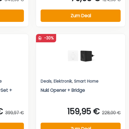
Zum Deal
-30%
e
Deals
,
Elektronik
,
Smart Home
Set +
Nuki Opener + Bridge
€
159,95 €
399,97 €
228,00 €
Zum Deal