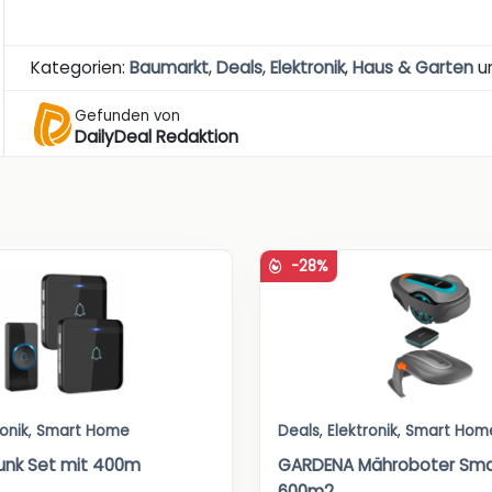
Kategorien:
Baumarkt
,
Deals
,
Elektronik
,
Haus & Garten
u
Gefunden von
DailyDeal Redaktion
-28%
ronik
,
Smart Home
Deals
,
Elektronik
,
Smart Hom
Funk Set mit 400m
GARDENA Mähroboter Smar
600m2