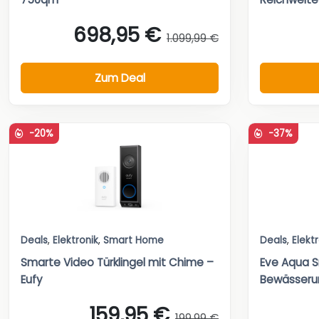
698,95 €
1.099,99 €
Zum Deal
-20%
-37%
Deals
,
Elektronik
,
Smart Home
Deals
,
Elekt
Smarte Video Türklingel mit Chime –
Eve Aqua 
Eufy
Bewässeru
159,95 €
199,99 €