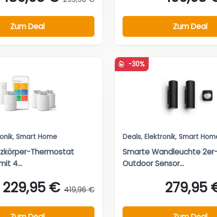
Zum Deal
Zum Deal
-30%
ronik
,
Smart Home
Deals
,
Elektronik
,
Smart Hom
izkörper-Thermostat
Smarte Wandleuchte 2er-
mit 4...
Outdoor Sensor...
229,95 €
279,95 
419,96 €
Zum Deal
Zum Deal