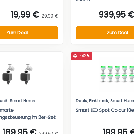
19,99 €
939,95 
29,99 €
Zum Deal
Zum Deal
-43%
ronik
,
Smart Home
Deals
,
Elektronik
,
Smart Hom
Smarte
Smart LED Spot Colour 10e
ngssteuerung im 2er-Set
189,95 €
199,95 
299,90 €