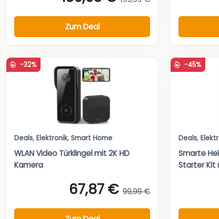
Zum Deal
-32%
-45%
Deals
,
Elektronik
,
Smart Home
Deals
,
Elekt
WLAN Video Türklingel mit 2K HD
Smarte He
Kamera
Starter Kit 
67,87 €
99,99 €
Zum Deal