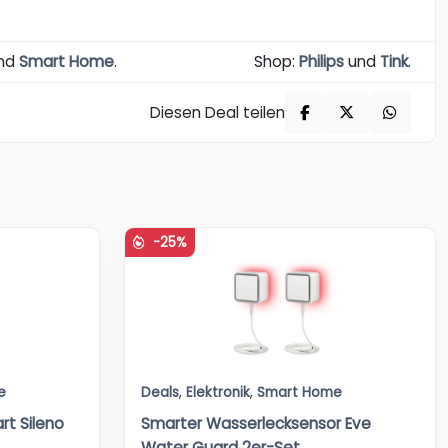
nd
Smart Home
.
Shop:
Philips
und
Tink
.
Diesen Deal teilen
-25%
e
Deals
,
Elektronik
,
Smart Home
t Sileno
Smarter Wasserlecksensor Eve
Water Guard 2er-Set