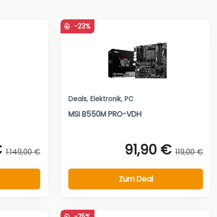
-23%
Deals
,
Elektronik
,
PC
MSI B550M PRO-VDH
€
91,90 €
1.149,00 €
119,00 €
Zum Deal
-25%