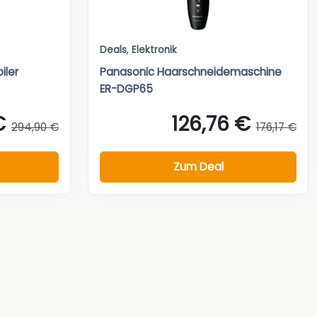
Deals
,
Elektronik
iler
Panasonic Haarschneidemaschine
ER-DGP65
€
126,76 €
294,90 €
176,17 €
Zum Deal