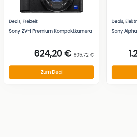
Deals
,
Freizeit
Deals
,
Elekt
Sony ZV-1 Premium Kompaktkamera
Sony Alpha
624,20 €
1.
805,72 €
Zum Deal