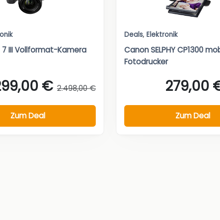
ronik
Deals
,
Elektronik
 7 III Vollformat-Kamera
Canon SELPHY CP1300 mob
Fotodrucker
299,00 €
279,00 
2.498,00 €
Zum Deal
Zum Deal