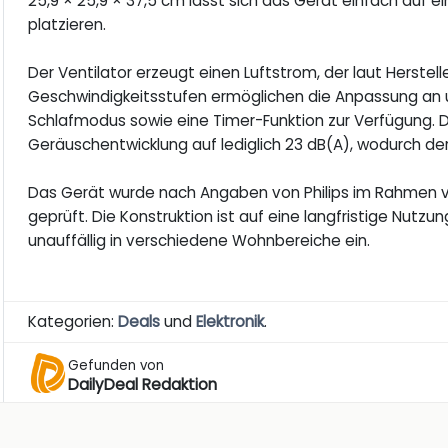
25,9 × 25,9 × 37,5 cm lässt sich das Gerät einfach auf 
platzieren.
Der Ventilator erzeugt einen Luftstrom, der laut Herstell
Geschwindigkeitsstufen ermöglichen die Anpassung an u
Schlafmodus sowie eine Timer-Funktion zur Verfügung. D
Geräuschentwicklung auf lediglich 23 dB(A), wodurch de
Das Gerät wurde nach Angaben von Philips im Rahmen vo
geprüft. Die Konstruktion ist auf eine langfristige Nutz
unauffällig in verschiedene Wohnbereiche ein.
Kategorien:
Deals
und
Elektronik
.
Gefunden von
DailyDeal Redaktion