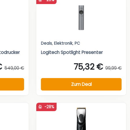
Deals
,
Elektronik
,
PC
todrucker
Logitech Spotlight Presenter
€
75,32 €
549,00 €
99,99 €
Zum Deal
-28%