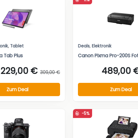
ronik
,
Tablet
Deals
,
Elektronik
a Tab Plus
Canon Pixma Pro-200S Fo
229,00 €
489,00 
309,00 €
Zum Deal
Zum Deal
-5%