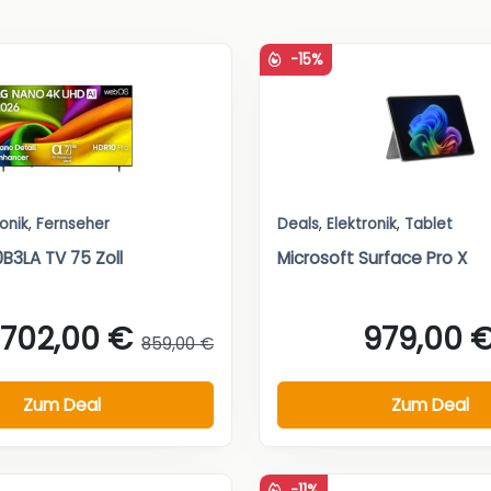
-15%
ronik
,
Fernseher
Deals
,
Elektronik
,
Tablet
B3LA TV 75 Zoll
Microsoft Surface Pro X
702,00 €
979,00 
859,00 €
Zum Deal
Zum Deal
-11%