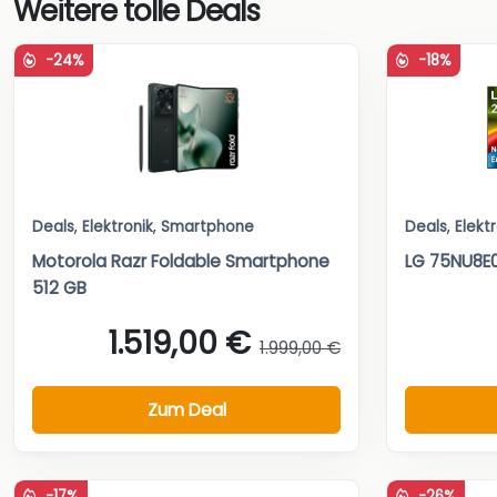
Weitere tolle Deals
-24%
-18%
Deals
,
Elektronik
,
Smartphone
Deals
,
Elekt
Motorola Razr Foldable Smartphone
LG 75NU8E0
512 GB
1.519,00 €
1.999,00 €
Zum Deal
-17%
-26%