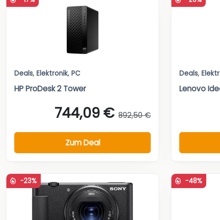
Deals
,
Elektronik
,
PC
Deals
,
Elekt
HP ProDesk 2 Tower
Lenovo Ide
744,09 €
892,50 €
Zum Deal
-23%
-48%