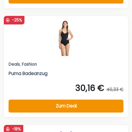
-25%
Deals
,
Fashion
Puma Badeanzug
30,16 €
40,33 €
Zum Deal
-18%