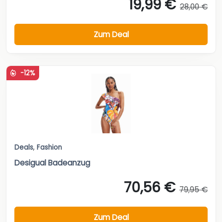
19,99 €
28,00 €
Zum Deal
-12%
Deals
,
Fashion
Desigual Badeanzug
70,56 €
79,95 €
Zum Deal