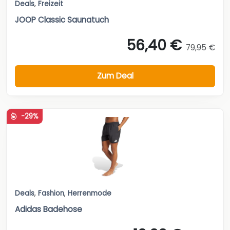
Deals
,
Freizeit
JOOP Classic Saunatuch
56,40 €
79,95 €
Zum Deal
-29%
Deals
,
Fashion
,
Herrenmode
Adidas Badehose