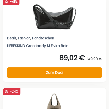
-41%
Deals
,
Fashion
,
Handtaschen
LIEBESKIND Crossbody M Elvira Rain
89,02 €
149,90 €
Zum Deal
-24%