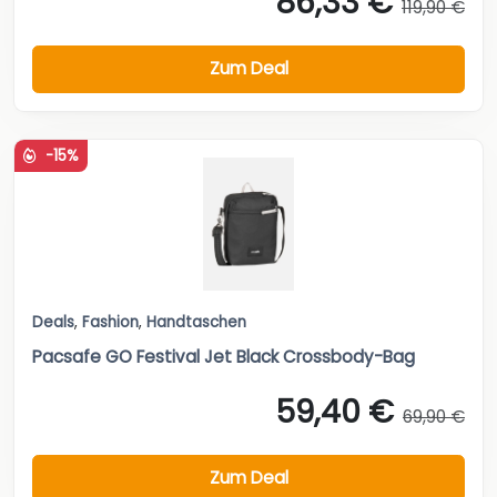
86,33 €
119,90 €
Zum Deal
-15%
Deals
,
Fashion
,
Handtaschen
Pacsafe GO Festival Jet Black Crossbody-Bag
59,40 €
69,90 €
Zum Deal