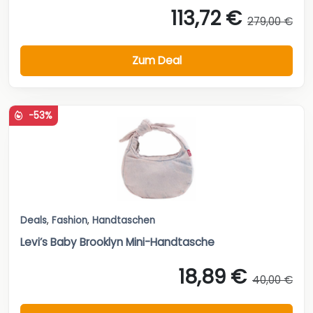
113,72 €
279,00 €
Zum Deal
-53%
Deals
,
Fashion
,
Handtaschen
Levi’s Baby Brooklyn Mini-Handtasche
18,89 €
40,00 €