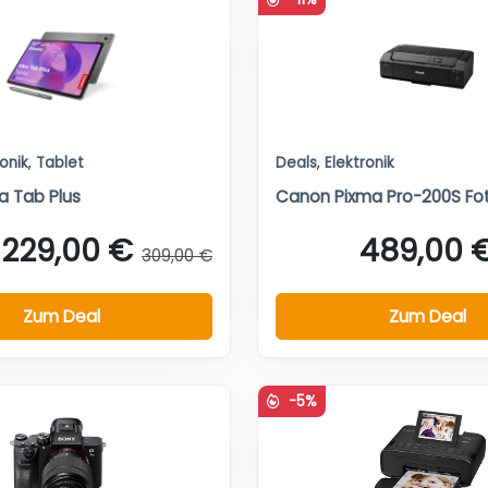
ronik
,
Tablet
Deals
,
Elektronik
a Tab Plus
Canon Pixma Pro-200S Fo
229,00 €
489,00 
309,00 €
Zum Deal
Zum Deal
-5%