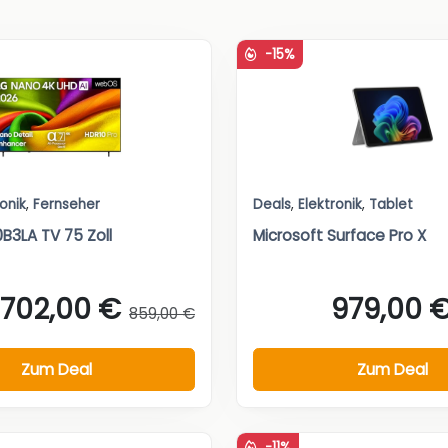
-15%
ronik
,
Fernseher
Deals
,
Elektronik
,
Tablet
B3LA TV 75 Zoll
Microsoft Surface Pro X
702,00 €
979,00 
859,00 €
Zum Deal
Zum Deal
-11%