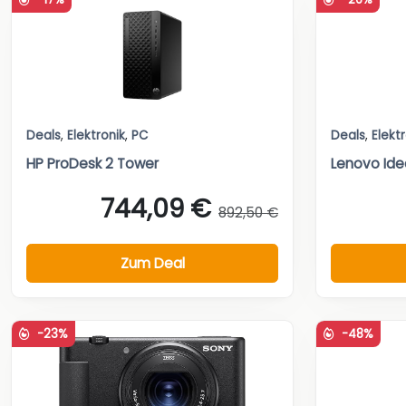
Deals
,
Elektronik
,
PC
Deals
,
Elekt
HP ProDesk 2 Tower
Lenovo Ide
744,09 €
892,50 €
Zum Deal
-23%
-48%