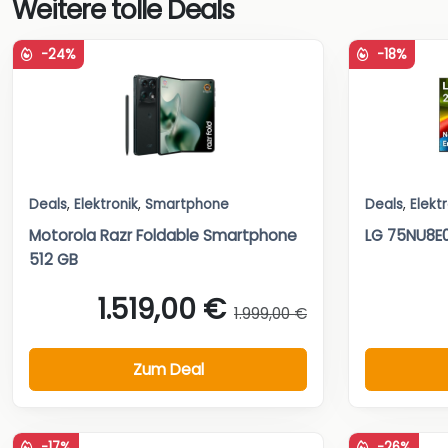
Weitere tolle Deals
-24%
-18%
Deals
,
Elektronik
,
Smartphone
Deals
,
Elekt
Motorola Razr Foldable Smartphone
LG 75NU8E0
512 GB
1.519,00 €
1.999,00 €
Zum Deal
-17%
-26%