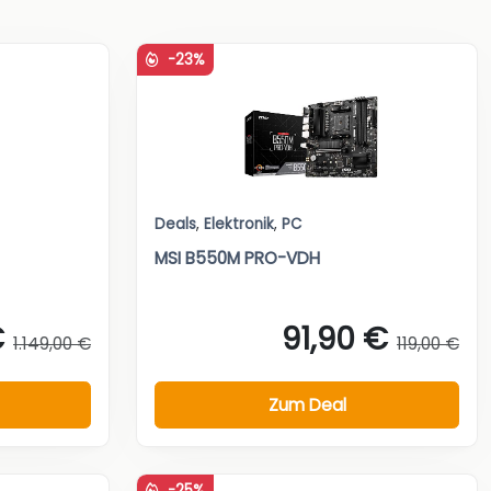
-23%
Deals
,
Elektronik
,
PC
MSI B550M PRO-VDH
€
91,90 €
1.149,00 €
119,00 €
Zum Deal
-25%