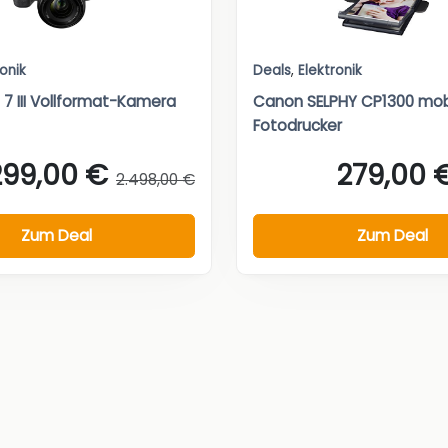
ronik
Deals
,
Elektronik
 7 III Vollformat-Kamera
Canon SELPHY CP1300 mob
Fotodrucker
299,00 €
279,00 
2.498,00 €
Zum Deal
Zum Deal