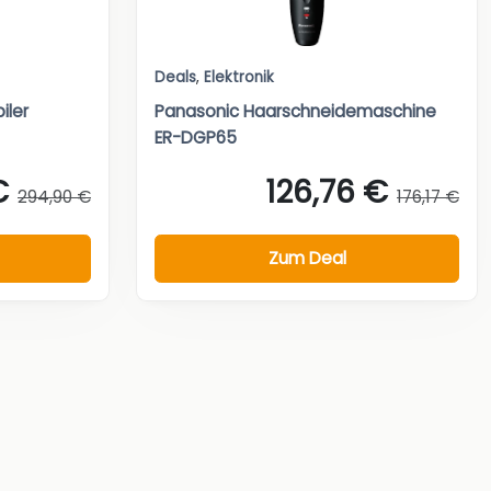
Deals
,
Elektronik
iler
Panasonic Haarschneidemaschine
ER-DGP65
€
126,76 €
294,90 €
176,17 €
Zum Deal