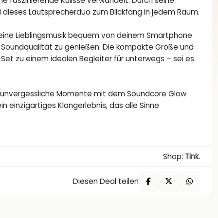
e faszinierende Kulisse verwandelt. Durch seine
 dieses Lautsprecherduo zum Blickfang in jedem Raum.
 deine Lieblingsmusik bequem von deinem Smartphone
 Soundqualität zu genießen. Die kompakte Größe und
et zu einem idealen Begleiter für unterwegs – sei es
lebe unvergessliche Momente mit dem Soundcore Glow
in einzigartiges Klangerlebnis, das alle Sinne
Shop:
Tink
.
Diesen Deal teilen