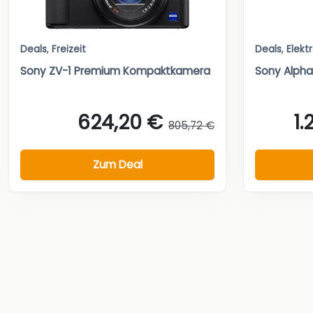
Deals
,
Freizeit
Deals
,
Elekt
Sony ZV-1 Premium Kompaktkamera
Sony Alpha
624,20 €
1.
805,72 €
Zum Deal