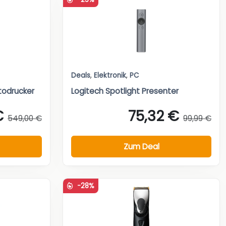
Deals
,
Elektronik
,
PC
todrucker
Logitech Spotlight Presenter
€
75,32 €
549,00 €
99,99 €
Zum Deal
-28%