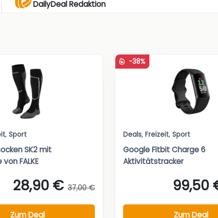
DailyDeal Redaktion
-38%
it
,
Sport
Deals
,
Freizeit
,
Sport
socken SK2 mit
Google Fitbit Charge 6
e von FALKE
Aktivitätstracker
28,90 €
99,50 
37,00 €
Zum Deal
Zum Deal