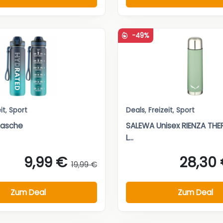
-49%
it
,
Sport
Deals
,
Freizeit
,
Sport
flasche
SALEWA Unisex RIENZA THER
L...
9,99 €
28,30
19,99 €
Zum Deal
Zum Deal