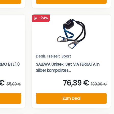
-24%
Deals
,
Freizeit
,
Sport
MO BTL 1,0
SALEWA Unisex-Set VIA FERRATA in
Silber kompaktes...
 €
76,39 €
55,00 €
100,00 €
Zum Deal