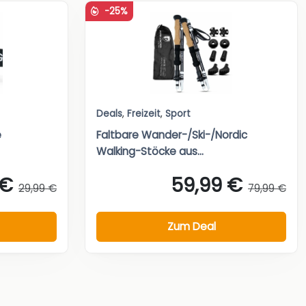
-25%
Deals
,
Freizeit
,
Sport
e
Faltbare Wander-/Ski-/Nordic
Walking-Stöcke aus...
 €
59,99 €
29,99 €
79,99 €
Zum Deal