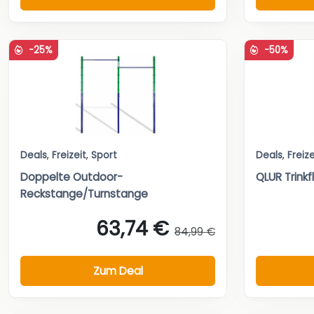
-25%
-50%
Deals
,
Freizeit
,
Sport
Deals
,
Freize
Doppelte Outdoor-
QLUR Trink
Reckstange/Turnstange
63,74 €
84,99 €
Zum Deal