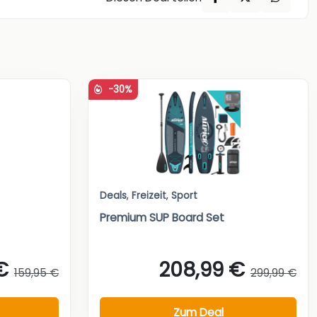
-30%
Deals
,
Freizeit
,
Sport
Premium SUP Board Set
€
208,99 €
159,95 €
299,99 €
Zum Deal