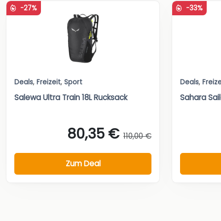
-27%
-33%
Deals
,
Freizeit
,
Sport
Deals
,
Freize
Salewa Ultra Train 18L Rucksack
Sahara Sail
80,35 €
110,00 €
Zum Deal