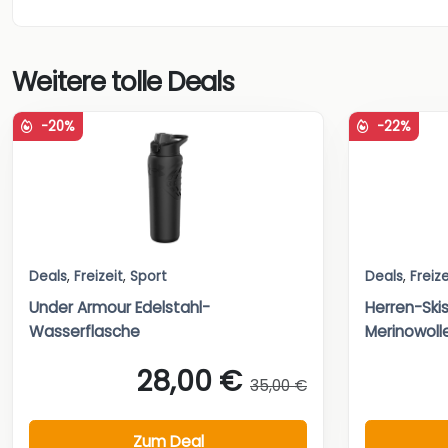
Weitere tolle Deals
-20%
-22%
Deals
,
Freizeit
,
Sport
Deals
,
Freize
Under Armour Edelstahl-
Herren-Ski
Wasserflasche
Merinowoll
28,00 €
35,00 €
Zum Deal