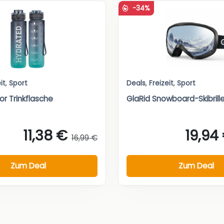
-34%
it
,
Sport
Deals
,
Freizeit
,
Sport
or Trinkflasche
GlaRid Snowboard-Skibrill
11,38 €
19,94
16,99 €
Zum Deal
Zum Deal