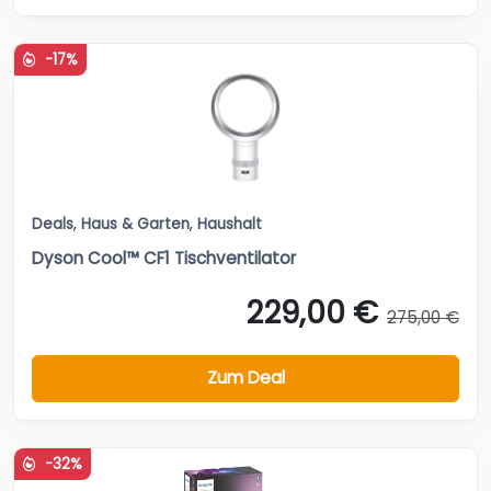
-17%
Deals
,
Haus & Garten
,
Haushalt
Dyson Cool™ CF1 Tischventilator
229,00 €
275,00 €
Zum Deal
-32%