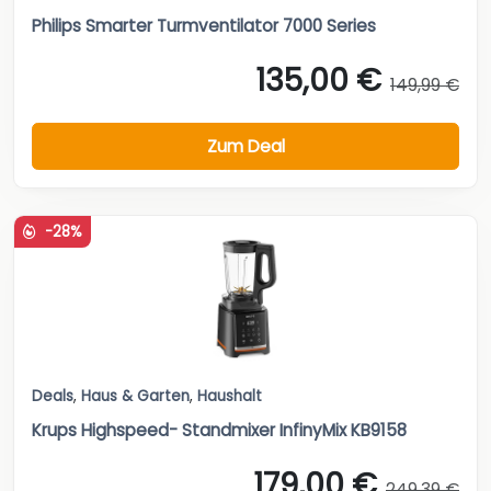
Philips Smarter Turmventilator 7000 Series
135,00 €
149,99 €
Zum Deal
-28%
Deals
,
Haus & Garten
,
Haushalt
Krups Highspeed- Standmixer InfinyMix KB9158
179,00 €
249,39 €