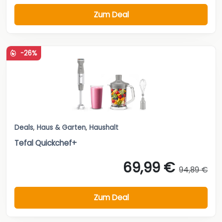
Zum Deal
-26%
Deals
,
Haus & Garten
,
Haushalt
Tefal Quickchef+
69,99 €
94,89 €
Zum Deal