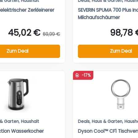
 & Garten
,
Haushalt
Deals
,
Haus & Garten
,
Haush
elektrischer Zerkleinerer
SEVERIN SPUMA 700 Plus In
Milchaufschäumer
45,02 €
98,78 
69,99 €
Zum Deal
Zum Deal
-17%
 & Garten
,
Haushalt
Deals
,
Haus & Garten
,
Haush
ction Wasserkocher
Dyson Cool™ CF1 Tischvent