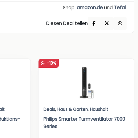
Shop:
amazon.de
und
Tefal
.
Diesen Deal teilen
-10%
alt
Deals
,
Haus & Garten
,
Haushalt
duktions-
Philips Smarter Turmventilator 7000
Series