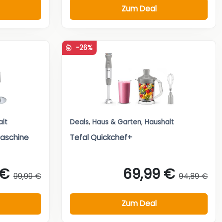
Zum Deal
-26%
alt
Deals
,
Haus & Garten
,
Haushalt
aschine
Tefal Quickchef+
 €
69,99 €
99,99 €
94,89 €
Zum Deal