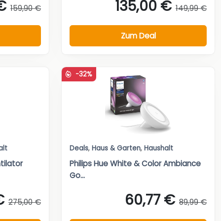
€
135,00 €
159,90 €
149,99 €
Zum Deal
-32%
alt
Deals
,
Haus & Garten
,
Haushalt
ilator
Philips Hue White & Color Ambiance
Go...
€
60,77 €
275,00 €
89,99 €