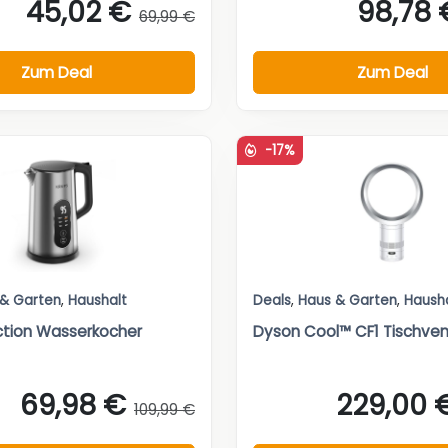
45,02 €
98,78 
69,99 €
Zum Deal
Zum Deal
-17%
 & Garten
,
Haushalt
Deals
,
Haus & Garten
,
Haush
ction Wasserkocher
Dyson Cool™ CF1 Tischvent
69,98 €
229,00 
109,99 €