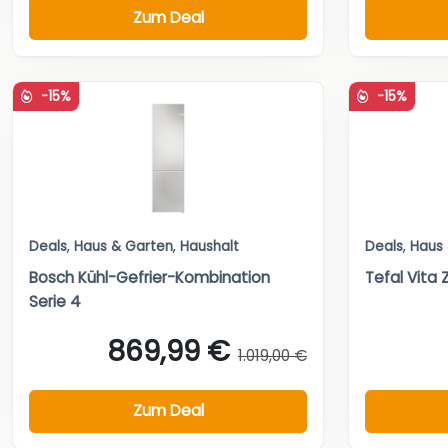
Zum Deal
-15%
-15%
Deals
,
Haus & Garten
,
Haushalt
Deals
,
Haus
Bosch Kühl-Gefrier-Kombination
Tefal Vita 
Serie 4
869,99 €
1.019,00 €
Zum Deal