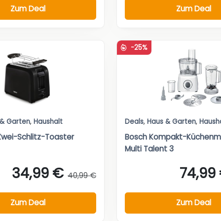
Zum Deal
Zum Deal
-25%
 & Garten
,
Haushalt
Deals
,
Haus & Garten
,
Haush
Zwei-Schlitz-Toaster
Bosch Kompakt-Küchenm
Multi Talent 3
34,99 €
74,99
40,99 €
Zum Deal
Zum Deal