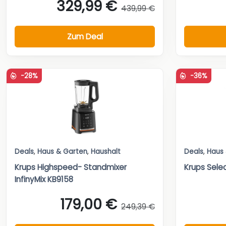
329,99 €
439,99 €
Zum Deal
-28%
-36%
Deals
,
Haus & Garten
,
Haushalt
Deals
,
Haus
Krups Highspeed- Standmixer
Krups Sele
InfinyMix KB9158
179,00 €
249,39 €