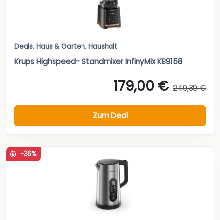
Deals
,
Haus & Garten
,
Haushalt
Krups Highspeed- Standmixer InfinyMix KB9158
179,00 €
249,39 €
Zum Deal
-36%