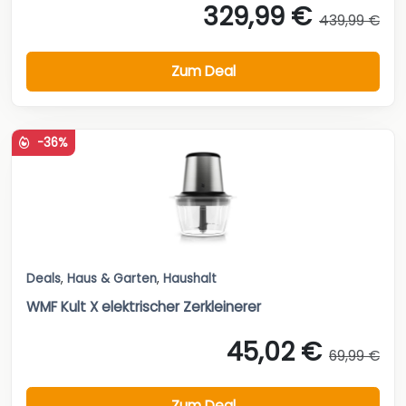
329,99 €
439,99 €
Zum Deal
-36%
Deals
,
Haus & Garten
,
Haushalt
WMF Kult X elektrischer Zerkleinerer
45,02 €
69,99 €
Zum Deal