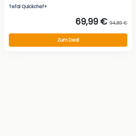
Tefal Quickchef+
69,99 €
94,89 €
Zum Deal