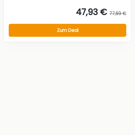
47,93 €
77,69 €
Zum Deal