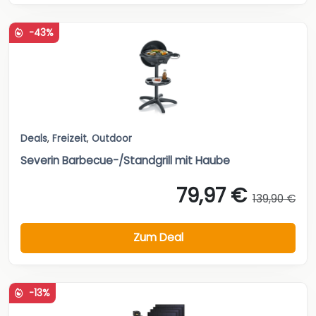
-43%
Deals
,
Freizeit
,
Outdoor
Severin Barbecue-/Standgrill mit Haube
79,97 €
139,90 €
Zum Deal
-13%