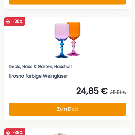
-30%
Deals
,
Haus & Garten
,
Haushalt
Krosno farbige Weingläser
24,85 €
35,51 €
Zum Deal
-38%