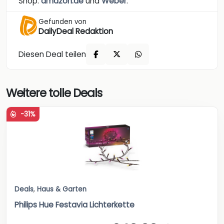
Shop:
amazon.de
und
Weber
.
Gefunden von
DailyDeal Redaktion
Diesen Deal teilen
Weitere tolle Deals
-31%
Deals
,
Haus & Garten
Philips Hue Festavia Lichterkette