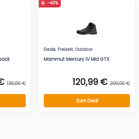
-40%
Deals
,
Freizeit
,
Outdoor
sack
Mammut Mercury IV Mid GTX
€
120,99 €
130,00 €
200,00 €
Zum Deal