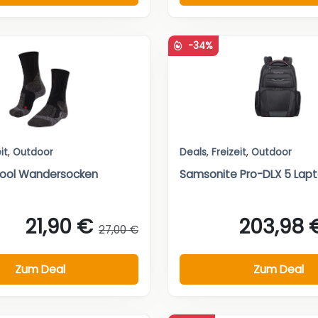
-34%
it
,
Outdoor
Deals
,
Freizeit
,
Outdoor
Cool Wandersocken
Samsonite Pro-DLX 5 Lap
21,90 €
203,98 
27,00 €
Zum Deal
Zum Deal