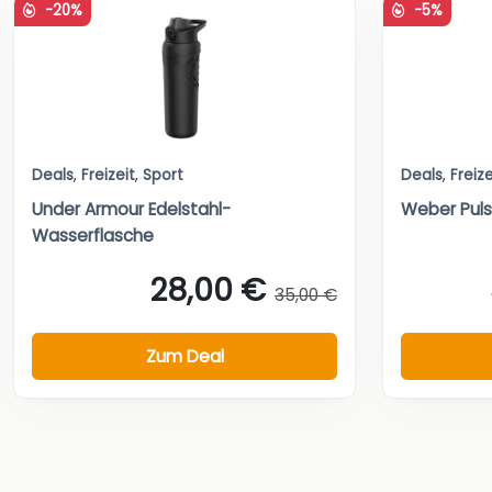
-20%
-5%
Deals
,
Freizeit
,
Sport
Deals
,
Freize
Under Armour Edelstahl-
Weber Pulse
Wasserflasche
28,00 €
35,00 €
Zum Deal