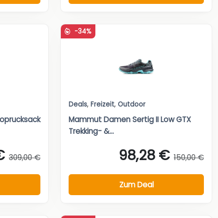
-34%
Deals
,
Freizeit
,
Outdoor
toprucksack
Mammut Damen Sertig II Low GTX
Trekking- &...
€
98,28 €
309,00 €
150,00 €
Zum Deal