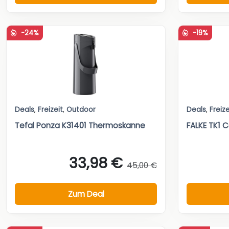
-24%
-19%
Deals
,
Freizeit
,
Outdoor
Deals
,
Freize
Tefal Ponza K31401 Thermoskanne
FALKE TK1 
33,98 €
45,00 €
Zum Deal