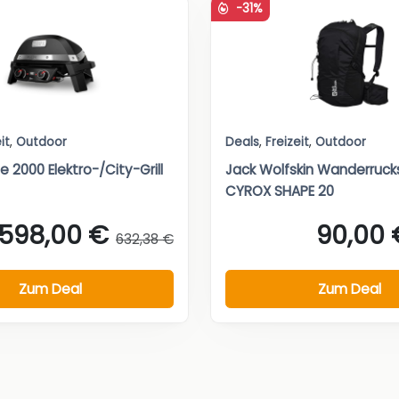
-31%
it
,
Outdoor
Deals
,
Freizeit
,
Outdoor
 2000 Elektro-/City-Grill
Jack Wolfskin Wanderruck
CYROX SHAPE 20
598,00 €
90,00 
632,38 €
Zum Deal
Zum Deal