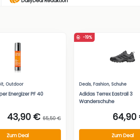
DailyDeal Redaktion
-19%
it
,
Outdoor
Deals
,
Fashion
,
Schuhe
per Energizer PF 40
Adidas Terrex Eastrail 3
Wanderschuhe
43,90 €
64,90
65,50 €
Zum Deal
Zum Deal