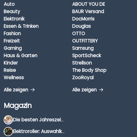
Auto
ABOUT YOU DE
Beauty
BAUR Versand
Elektronik
DocMorris
Essen & Trinken
Douglas
Fashion
OTTO
Freizeit
OUTFITTERY
Gaming
Samsung
Haus & Garten
SportScheck
Kinder
Strellson
Reise
The Body Shop
Wellness
ZooRoyal
Alle zeigen
Alle zeigen
Magazin
Die besten Jahreszeiten für Schnäppchenjäger
Elektroroller: Auswahlkriterien, Unterschiede & Tipps