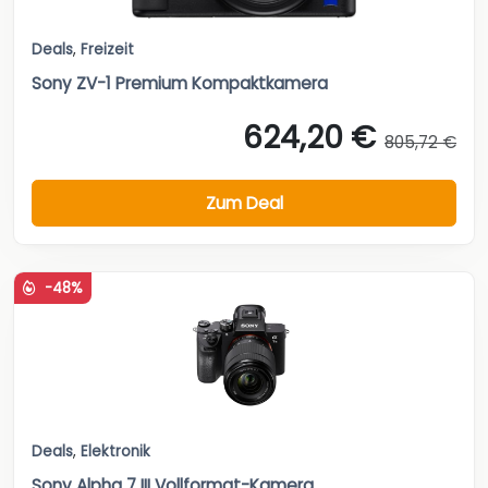
Deals
,
Freizeit
Sony ZV-1 Premium Kompaktkamera
624,20 €
805,72 €
Zum Deal
-48%
Deals
,
Elektronik
Sony Alpha 7 III Vollformat-Kamera