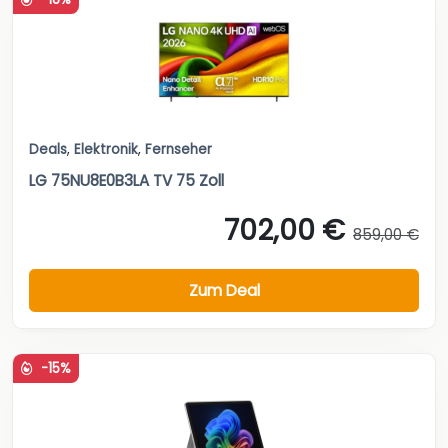
Deals
,
Elektronik
,
Fernseher
LG 75NU8E0B3LA TV 75 Zoll
702,00 €
859,00 €
Zum Deal
-15%