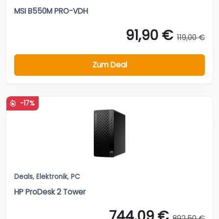
MSI B550M PRO-VDH
91,90 €
119,00 €
Zum Deal
-17%
Deals
,
Elektronik
,
PC
HP ProDesk 2 Tower
744,09 €
892,50 €