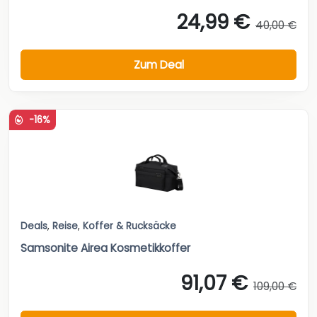
24,99 €
40,00 €
Zum Deal
-16%
Deals
,
Reise
,
Koffer & Rucksäcke
Samsonite Airea Kosmetikkoffer
91,07 €
109,00 €